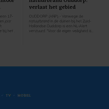
antoor
natuurbrand Ouddorp:
m
verlaat het gebied
een 17-
OUDDORP (ANP) - Vanwege de
een jaar
natuurbrand in de duinen bij het Zuid-
et
Hollandse Ouddorp is een NL-Alert
 bij het
verstuurd. "Voor de eigen veiligheid is
aan de
het belangrijk om het gebied te
plosie
verlaten en uit de rook te blijven",
6 maart.
meldt de veiligheidsregio.
TV
MOBIEL