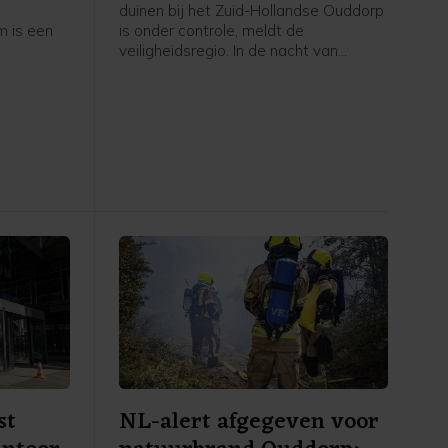
duinen bij het Zuid-Hollandse Ouddorp
 is een
is onder controle, meldt de
veiligheidsregio. In de nacht van
eidsregio
donderdag op vrijdag blijft nog een
aantal brandweervoertuigen ter
plaatse om eventueel oplaaiende
vuurhaarden te blussen.
Vrijdagochtend gaat het waterschap
het gebied verder "strippen" om vuur
dat mogelijk nog in de grond zit te
doven.
st
NL-alert afgegeven voor