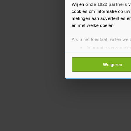
Wij en
onze 1022 partners
v
er vanwege herstelwerk
cookies om informatie op uw 
Tiel en Arnhem van 10.0
metingen aan advertenties en
en met welke doelen.
Als u het toestaat, willen we
Informatie verzamelen
Uw apparaat identific
Lees meer over hoe uw perso
Weigeren
toestemming op elk moment wi
Met cookies werkt onze websi
ons cookiebeleid bekijken en 