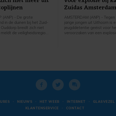
 zich niet meer uit
voor explosie bij k
toplijnen
Zuidas Amsterda
(ANP) - De grote
AMSTERDAM (ANP) - Tegen 
d in de duinen bij het Zuid-
jarige jongen uit Uithoorn is 
 Ouddorp breidt zich niet
jeugddetentie geëist voor h
, meldt de veiligheidsregio.
veroorzaken van een explosie
hte stoplijnen houden de
Atrium, een kantoorgebouw 
ing van het vuur tegen. De
Zuidas in Amsterdam. De ex
 maakt stoplijnen door met
was in de nacht van 15 op 1
sproeiers een strook
g nat te maken.
URES
NIEUWS
HET WEER
INTERNET
GLASVEZEL
KLANTENSERVICE
CONTACT