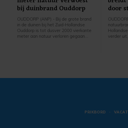
meter natuur verwoest
breidt
bij duinbrand Ouddorp
door s
OUDDORP (ANP) - Bij de grote brand
OUDDORP 
in de duinen bij het Zuid-Hollandse
natuurbran
Ouddorp is tot dusver 2000 vierkante
Hollandse
meter aan natuur verloren gegaan.
verder uit
Dat meldt een woordvoerder van de
Aangebrac
veiligheidsregio. De brand ontstond
verspreid
donderdagmiddag en verspreidt zich
brandweer
sinds donderdagavond niet verder,
speciale 
maar is nog niet onder controle.
begroeiin
PRIKBORD
VACAT