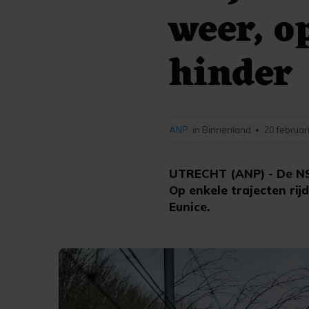
weer, o
hinder
ANP
in Binnenland
20 februar
•
UTRECHT (ANP) - De NS 
Op enkele trajecten ri
Eunice.