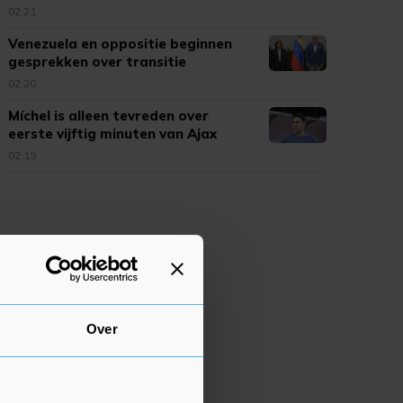
02:21
Venezuela en oppositie beginnen
gesprekken over transitie
02:20
Míchel is alleen tevreden over
eerste vijftig minuten van Ajax
02:19
Over