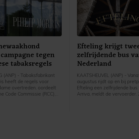
mewaakhond
Efteling krijgt twe
t campagne tegen
zelfrijdende bus v
se tabaksregels
Nederland
(ANP) - Tabaksfabrikant
KAATSHEUVEL (ANP) - Vana
ris heeft de regels voor
augustus rijdt op en bij pret
lame overtreden, oordeelt
Efteling een zelfrijdende bus
me Code Commissie (RCC),
Arriva, meldt de vervoerder.
hthouder voor advertenties.
rijdt zelfstandig. Er zit nog w
ris had een flyer en een
zogeheten safety driver op 
laten maken waarop mensen
bestuurdersstoel die kan ingr
ng over komende Europese
els konden laten doorgeven
ropese Commissie.
e intelligentie (AI) schreef