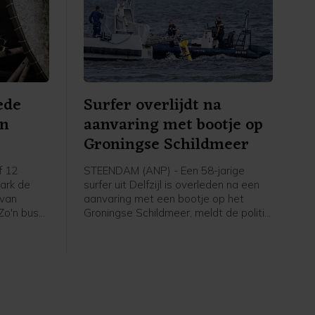
ede
Surfer overlijdt na
an
aanvaring met bootje op
Groningse Schildmeer
f 12
STEENDAM (ANP) - Een 58-jarige
park de
surfer uit Delfzijl is overleden na een
 van
aanvaring met een bootje op het
 Zo'n bus
Groningse Schildmeer, meldt de politie.
el een
De politie heeft de bestuurder van de
de
boot, een 19-jarige man uit Eemsdelta,
ijpen.
aangehouden en verhoord. Hij is weer
op vrije voeten, maar blijft verdachte.