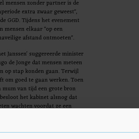
el mensen zonder partner is de
periode extra zwaar geweest",
de GGD. Tijdens het evenement
n mensen elkaar "op een
aveilige afstand ontmoeten".
et Janssen' suggereerde minister
ugo de Jonge dat mensen meteen
in op stap konden gaan. Terwijl
eeft om goed te gaan werken. Toen
n mum van tijd een grote bron
besloot het kabinet alsnog dat
ten wachten voordat ze een
 dat toegang geeft tot
en waarop mensen geen afstand
gaan de komende tijd overigens