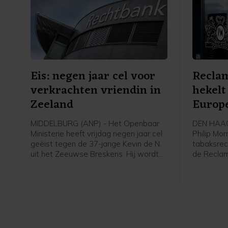
Eis: negen jaar cel voor
Recla
verkrachten vriendin in
hekel
Zeeland
Europe
MIDDELBURG (ANP) - Het Openbaar
DEN HAAG 
Ministerie heeft vrijdag negen jaar cel
Philip Mor
geëist tegen de 37-jarige Kevin de N.
tabaksrec
uit het Zeeuwse Breskens. Hij wordt
de Recla
verdacht van zeven verkrachtingen
de toezic
van zijn vriendin tussen 2021 en 2023.
Philip Mor
Hij zou haar zelf hebben verkracht en
website 
haar hebben laten verkrachten door
hun meni
vijf vrienden van hem. Tegen drie van
tabaksreg
hen eiste het OM drie jaar cel,
aan de Eu
waarvan één jaar voorwaardelijk.
Kunstmatig