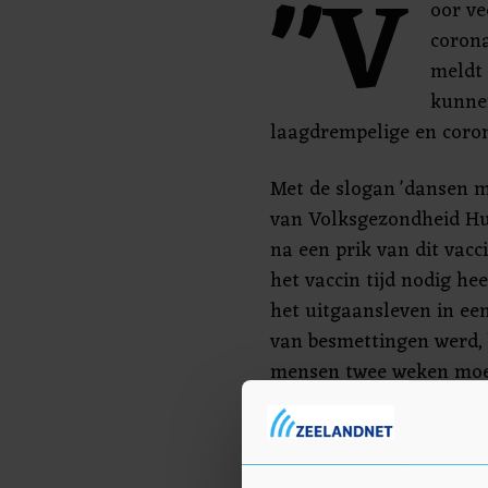
"V
oor ve
corona
meldt 
kunne
laagdrempelige en coron
Met de slogan 'dansen m
van Volksgezondheid H
na een prik van dit vacc
het vaccin tijd nodig h
het uitgaansleven in ee
van besmettingen werd, 
mensen twee weken moe
vaccinatiebewijs krijgen
bijvoorbeeld evenement
van elkaar houden. Die 