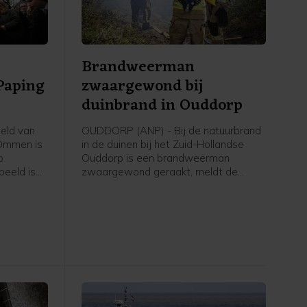
Brandweerman
Paping
zwaargewond bij
duinbrand in Ouddorp
eld van
OUDDORP (ANP) - Bij de natuurbrand
 Ommen is
in de duinen bij het Zuid-Hollandse
p
Ouddorp is een brandweerman
beeld is
zwaargewond geraakt, meldt de
d en naar
veiligheidsregio. Hij kwam onder een
e
brandweervoertuig terecht. "Over zijn
ag weten.
gezondheidstoestand maken we ons
edentocht.
grote zorgen," aldus een
woordvoerder.