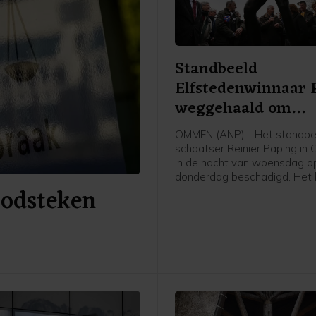
Standbeeld
Elfstedenwinnaar 
weggehaald om
beschadigingen
OMMEN (ANP) - Het standbe
schaatser Reinier Paping in
in de nacht van woensdag o
donderdag beschadigd. Het 
doodsteken
daarom van zijn plek gehaal
een opslag gebracht, laat d
Overijsselse gemeente vrijd
Paping won in 1963 de Elfst
Hij woonde toen in Ommen.