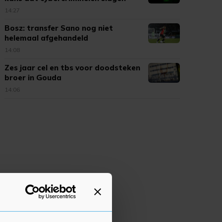
14:27
Bosz: transfer Sano nog niet
helemaal afgehandeld
14:08
Zes jaar cel en tbs voor doodsteken
broer in Gouda
14:06