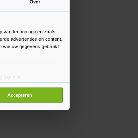
Over
p van technologieën zoals
erde advertenties en content,
en wie uw gegevens gebruikt
g kan zijn
erprinting)
t
detailgedeelte
in. U kunt uw
Accepteren
p onze cookiepagina kun je