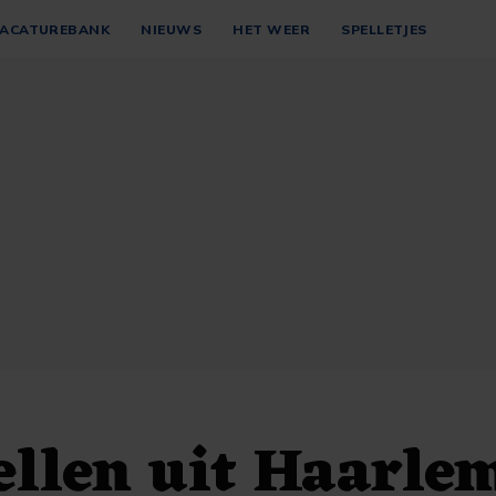
ACATUREBANK
NIEUWS
HET WEER
SPELLETJES
ellen uit Haarle