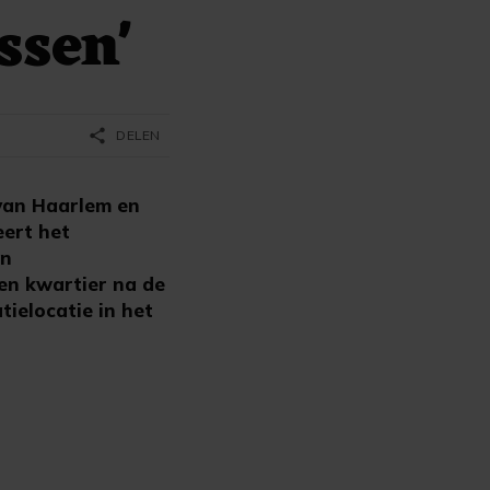
ssen'
share
DELEN
 van Haarlem en
eert het
en
en kwartier na de
tielocatie in het