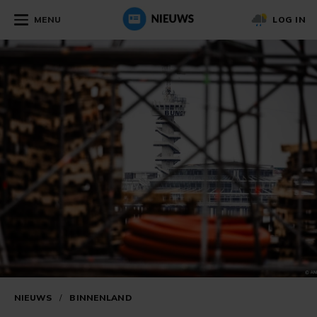
MENU
LOG IN
NIEUWS
/
BINNENLAND