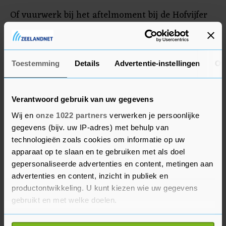
Of vuurwerk bij het aftelmoment bij de Hofvijfer
zal worden afgestoken, wordt op oudjaarsdag
besloten. Mocht het vuurwerk niet doorgaan dan
is er een licht- en lasershow, met muziek rond
Toestemming
Details
Advertentie-instellingen
Ov
het moment.
Verantwoord gebruik van uw gegevens
Wij en
onze 1022 partners
verwerken je persoonlijke
gegevens (bijv. uw IP-adres) met behulp van
technologieën zoals cookies om informatie op uw
apparaat op te slaan en te gebruiken met als doel
gepersonaliseerde advertenties en content, metingen aan
advertenties en content, inzicht in publiek en
productontwikkeling. U kunt kiezen wie uw gegevens
gebruikt en met welke doelen.
Als u het toestaat, willen we ook graag: