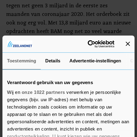
tegen net geen 3 miljard in de eerste zes
maanden van coronajaar 2020. Het orderboek zit
ook nog erg vol. Met 13,8 miljard euro aan nieuwe
opdrachten heeft BAM nog net zo veel waarde
aan opdrachten als eind vorig jaar.
Vertrouwen en risico's
Toestemming
Details
Advertentie-instellingen
Ov
De aangepaste operationele winst, waarbij zaken
als belastingen, eenmalige lasten en baten en
Verantwoord gebruik van uw gegevens
wisselkoersverschillen niet meetellen, kwam uit
Wij en
onze 1022 partners
verwerken je persoonlijke
op 157,1 miljoen euro. Onder de streep bleef een
gegevens (bijv. uw IP-adres) met behulp van
winst van 20 miljoen euro over. Een jaar eerder
technologieën zoals cookies om informatie op uw
was nog een verlies van 234,5 miljoen euro de
apparaat op te slaan en te gebruiken met als doel
boeken in gegaan.
gepersonaliseerde advertenties en content, metingen aan
advertenties en content, inzicht in publiek en
productontwikkeling. U kunt kiezen wie uw gegevens