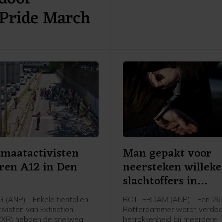
voor mishandeling van een a
Pride March
meldt de politie. De anderen
vrijgelaten.
imaatactivisten
Man gepakt voor
ren A12 in Den
neersteken willek
slachtoffers in
Rotterdam
(ANP) - Enkele tientallen
ROTTERDAM (ANP) - Een 26-
ivisten van Extinction
Rotterdammer wordt verdac
 (XR) hebben de snelweg
betrokkenheid bij meerdere