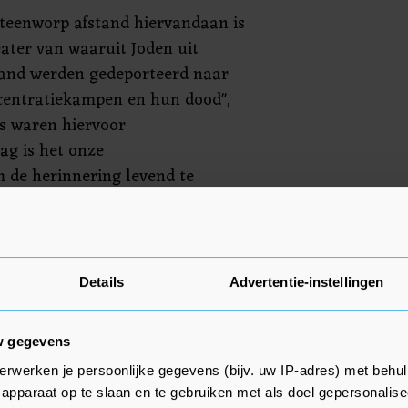
steenworp afstand hiervandaan is
eater van waaruit Joden uit
and werden gedeporteerd naar
centratiekampen en hun dood",
rs waren hiervoor
ag is het onze
 de herinnering levend te
te doen om te zorgen dat dit
speech verder een oproep om
Details
Advertentie-instellingen
n racisme te blijven bestrijden.
ze samenleving voor
w gegevens
erwerken je persoonlijke gegevens (bijv. uw IP-adres) met behul
apparaat op te slaan en te gebruiken met als doel gepersonalise