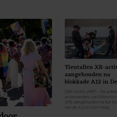
Tientallen XR-acti
aangehouden na
blokkade A12 in D
Haag
DEN HAAG (ANP) - De politie
actievoerders van Extinction
(XR) aangehouden na hun bl
van de A12 in Den Haag
door
zaterdagmiddag. Een man zi