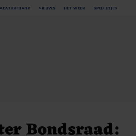
ACATUREBANK
NIEUWS
HET WEER
SPELLETJES
ter Bondsraad: