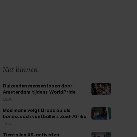
Net binnen
Duizenden mensen lopen door
Amsterdam tijdens WorldPride
March
16:48
Mosimane volgt Broos op als
bondscoach voetballers Zuid-Afrika
16:14
Tientallen XR-activisten