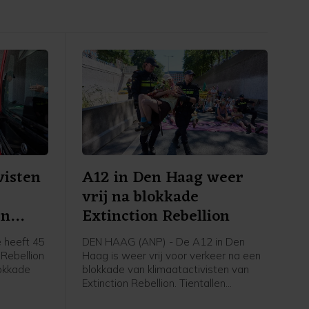
visten
A12 in Den Haag weer
vrij na blokkade
en
Extinction Rebellion
 heeft 45
DEN HAAG (ANP) - De A12 in Den
 Rebellion
Haag is weer vrij voor verkeer na een
okkade
blokkade van klimaatactivisten van
Extinction Rebellion. Tientallen
t nog vast
betogers gingen rond het middaguur