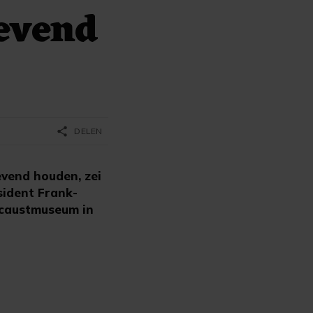
evend
share
DELEN
vend houden, zei
ident Frank-
ocaustmuseum in