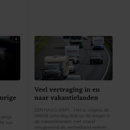
gent,
de snelweg op, waardoor de rijbaan
 zijn weer
de stad uit niet meer toegankelijk was.
Op last van de burgemeester heeft de
politie de actievoerders er rond 14.00
uur vanaf gehaald. Inmiddels is de weg
weer open, zegt een
politiewoordvoerder.
Veel vertraging in en
eurige
naar vakantielanden
DEN HAAG (ANP) - Het is volgens de
ANWB zaterdag druk op de wegen in
jarige
de vakantielanden, met zowel
ht van
terugkerend als vertrekkend verkeer.