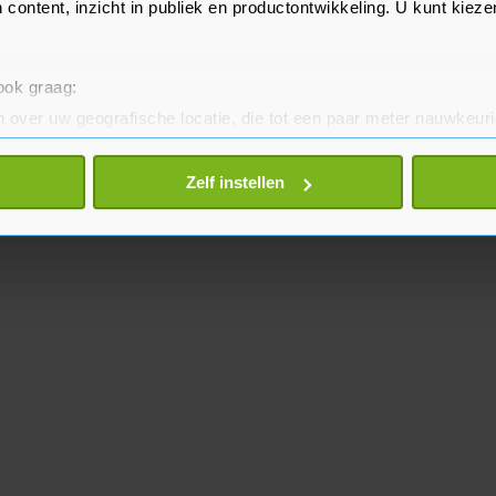
 content, inzicht in publiek en productontwikkeling. U kunt kiez
 ook graag:
 over uw geografische locatie, die tot een paar meter nauwkeuri
eren door het actief te scannen op specifieke eigenschappen (fing
onlijke gegevens worden verwerkt en stel uw voorkeuren in he
Zelf instellen
jzigen of intrekken in de Cookieverklaring.
te beter en wordt jouw bezoek makkelijker en persoonlijker. O
je gemaakte keuze altijd wijzigen of intrekken.