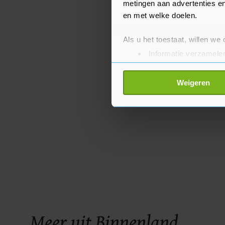
metingen aan advertenties en
en met welke doelen.
Als u het toestaat, willen we
Informatie verzamelen
Uw apparaat identific
Lees meer over hoe uw perso
Weigeren
toestemming op elk moment wi
Met cookies werkt onze websi
ons cookiebeleid bekijken en 
Meer uit Binnenland