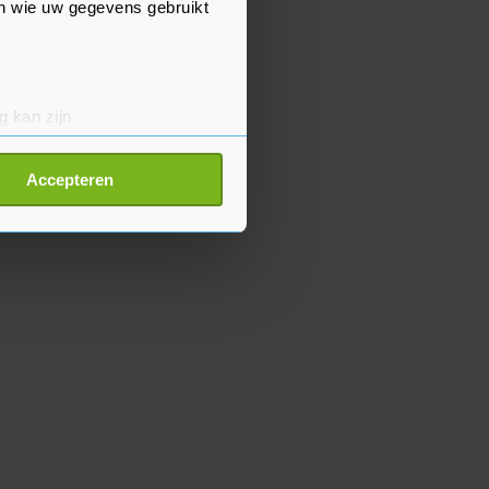
en wie uw gegevens gebruikt
g kan zijn
erprinting)
t
detailgedeelte
in. U kunt uw
Accepteren
p onze cookiepagina kun je