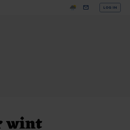
LOG IN
r wint