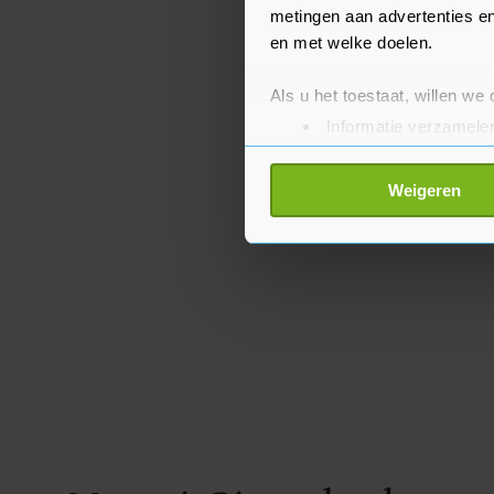
metingen aan advertenties en
en met welke doelen.
Als u het toestaat, willen we
Informatie verzamelen
Uw apparaat identific
Lees meer over hoe uw perso
Weigeren
toestemming op elk moment wi
Met cookies werkt onze websi
ons cookiebeleid bekijken en 