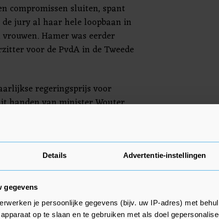
en compromissen sluiten, spant
 de jury al haar hele loopbaan in
n vrouwen. Hamer was eerder
rzitter voor de PvdA in de Tweede
arlijkse regeringsprijs voor
it handen van minister Wouter
ding levert haar 10.000 euro en
r de feministe Joke Smit (1933 -
Details
Advertentie-instellingen
tgereikte aanmoedigingsprijs ging
ocky Hehakaija. Zij kreeg de
w gegevens
onlineverkiezing.
erwerken je persoonlijke gegevens (bijv. uw IP-adres) met behul
apparaat op te slaan en te gebruiken met als doel gepersonalise