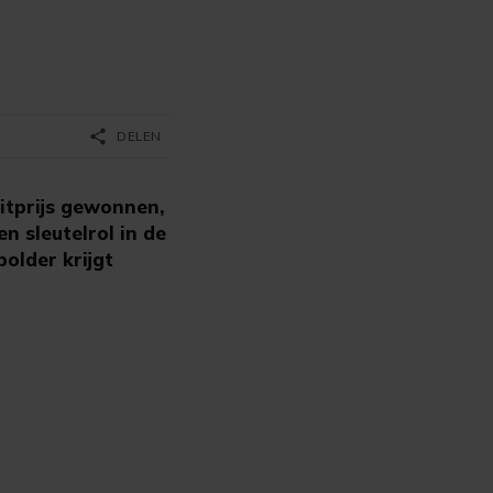
share
DELEN
itprijs gewonnen,
 sleutelrol in de
older krijgt