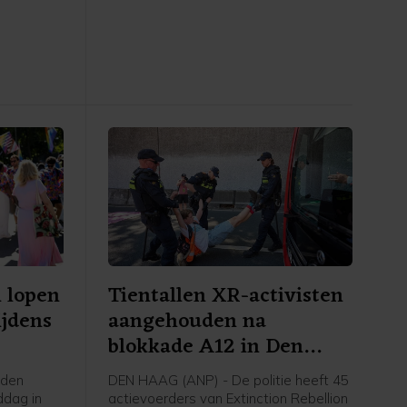
e
zoals het er nu naar uitziet, geen
grootschalige, lage bewolking die het
zicht belemmert. Om het verschijnsel
goed te kunnen aanschouwen, is
helder weer nodig.
 lopen
Tientallen XR-activisten
jdens
aangehouden na
blokkade A12 in Den
Haag
nden
DEN HAAG (ANP) - De politie heeft 45
dag in
actievoerders van Extinction Rebellion