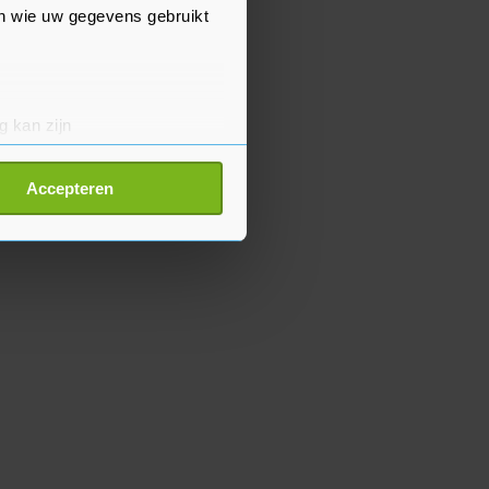
en wie uw gegevens gebruikt
g kan zijn
erprinting)
t
detailgedeelte
in. U kunt uw
Accepteren
p onze cookiepagina kun je