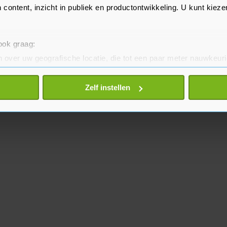
 content, inzicht in publiek en productontwikkeling. U kunt kiez
 ook graag:
 over uw geografische locatie, die tot een paar meter nauwkeuri
eren door het actief te scannen op specifieke eigenschappen (fing
onlijke gegevens worden verwerkt en stel uw voorkeuren in he
Zelf instellen
jzigen of intrekken in de Cookieverklaring.
te beter en wordt jouw bezoek makkelijker en persoonlijker. O
je gemaakte keuze altijd wijzigen of intrekken.