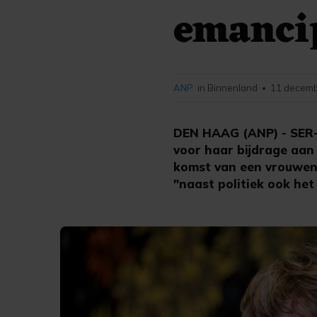
emancip
ANP
in Binnenland
11 decemb
•
DEN HAAG (ANP) - SER-v
voor haar bijdrage aan
komst van een vrouwenq
"naast politiek ook het 