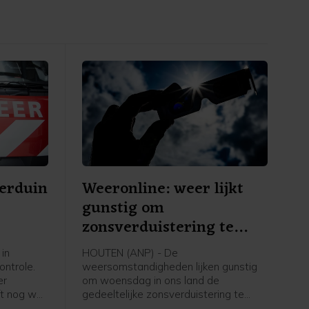
erduin
Weeronline: weer lijkt
gunstig om
zonsverduistering te
zien
in
HOUTEN (ANP) - De
ontrole.
weersomstandigheden lijken gunstig
er
om woensdag in ons land de
ft nog wel
gedeeltelijke zonsverduistering te
 dat de
kunnen zien. Weeronline verwacht,