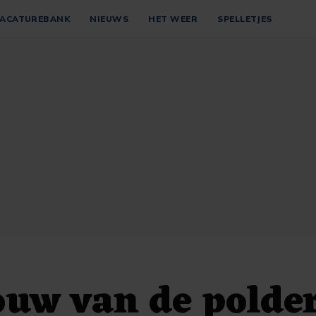
ACATUREBANK
NIEUWS
HET WEER
SPELLETJES
uw van de polde