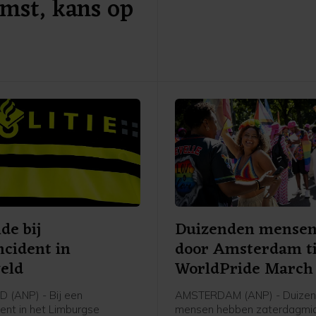
mst, kans op
brand weer oplaait, meldt d
veiligheidsregio.
de bij
Duizenden mensen
ncident in
door Amsterdam ti
eld
WorldPride March
 (ANP) - Bij een
AMSTERDAM (ANP) - Duize
dent in het Limburgse
mensen hebben zaterdagmid