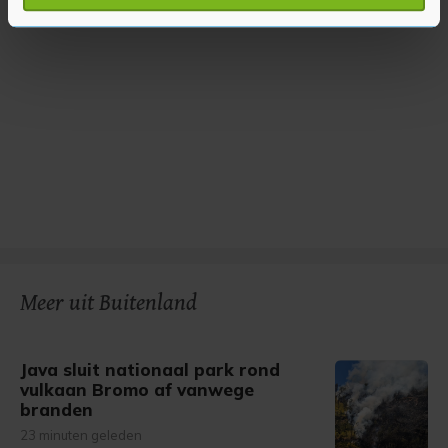
verwerkt en stel uw voorkeuren in het
detailgedeelte
in.
U kunt uw toestemming op elk moment wijzigen of
intrekken in de Cookieverklaring.
Met cookies werkt onze website beter en wordt jouw
bezoek makkelijker en persoonlijker. Op
onze cookiepagina kun je ons cookiebeleid bekijken en je
gemaakte keuze altijd wijzigen of intrekken.
Meer uit Buitenland
Java sluit nationaal park rond
vulkaan Bromo af vanwege
branden
23 minuten geleden