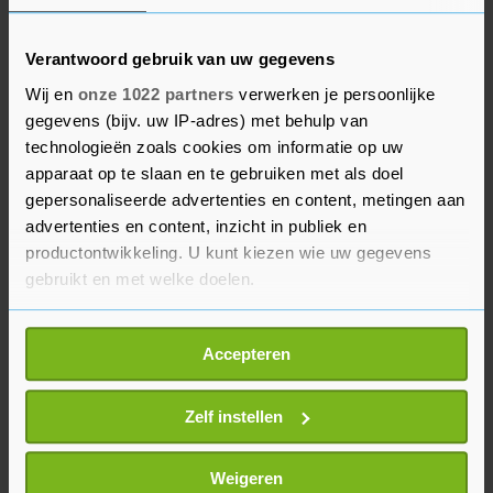
De rechterflank van het parlement blijft zich
verzetten. Ook het donderdagavond bereikte
Verantwoord gebruik van uw gegevens
compromis is volgens SGP'er Bert-Jan Ruissen
Wij en
onze 1022 partners
verwerken je persoonlijke
"onrealistisch. We gaan naar stikstofcrisis 2.0".
gegevens (bijv. uw IP-adres) met behulp van
technologieën zoals cookies om informatie op uw
apparaat op te slaan en te gebruiken met als doel
Finale stemming
gepersonaliseerde advertenties en content, metingen aan
advertenties en content, inzicht in publiek en
De finale stemming van het Europees Parlement
productontwikkeling. U kunt kiezen wie uw gegevens
over het akkoord dat de onderhandelaars van
gebruikt en met welke doelen.
lidstaten en het parlement hebben gesloten,
vindt waarschijnlijk plaats in januari.
Als u het toestaat, willen we ook graag:
Accepteren
Informatie verzamelen over uw geografische
locatie, die tot een paar meter nauwkeurig kan zijn
Uw apparaat identificeren door het actief te
Zelf instellen
scannen op specifieke eigenschappen (fingerprinting)
Lees meer over hoe uw persoonlijke gegevens worden
Weigeren