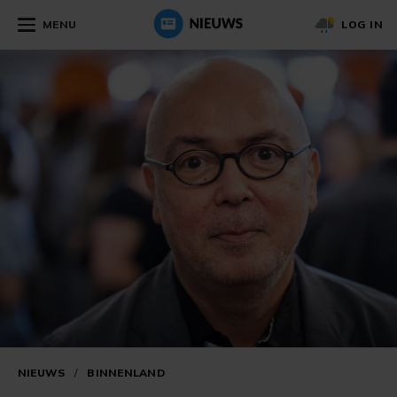
MENU
LOG IN
NIEUWS
/
BINNENLAND