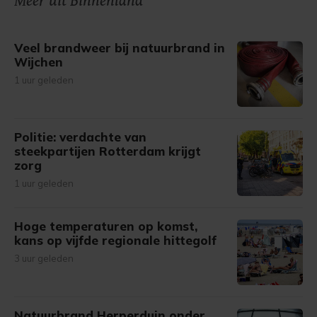
Meer uit Binnenland
gemaakte keuze altijd wijzigen of intrekken.
Veel brandweer bij natuurbrand in
Wijchen
1 uur geleden
Politie: verdachte van
steekpartijen Rotterdam krijgt
zorg
1 uur geleden
Hoge temperaturen op komst,
kans op vijfde regionale hittegolf
3 uur geleden
Natuurbrand Herperduin onder