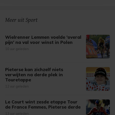
bezoek makkelijker en persoonlijker. Op
onze cookiepagina kun je ons cookiebeleid bekijken en je
gemaakte keuze altijd wijzigen of intrekken.
Meer uit Sport
Wielrenner Lemmen voelde 'overal
pijn' na val voor winst in Polen
10 uur geleden
Pieterse kan zichzelf niets
verwijten na derde plek in
Touretappe
12 uur geleden
Le Court wint zesde etappe Tour
de France Femmes, Pieterse derde
13 uur geleden