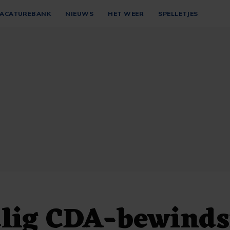
ACATUREBANK
NIEUWS
HET WEER
SPELLETJES
lig CDA-bewind