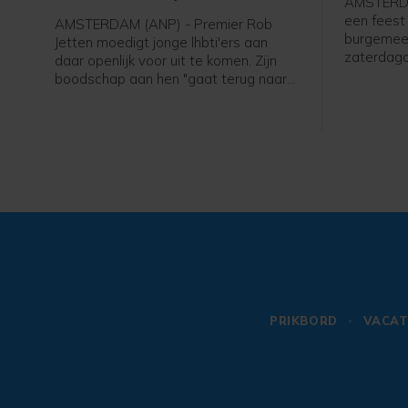
AMSTERDA
een feest 
AMSTERDAM (ANP) - Premier Rob
burgemee
Jetten moedigt jonge lhbti'ers aan
zaterdag
daar openlijk voor uit te komen. Zijn
verslagge
boodschap aan hen "gaat terug naar
Canal Par
mijn eigen ervaring toen ik 15, 16 was
en dacht: o mijn hemel, ga ik ooit
openlijk mezelf durven zijn. Het ís
spannend, maar het wordt eigenlijk
alleen maar beter zodra je die stap
hebt durven zetten. En dat geldt
eigenlijk ook nog steeds anno 2026 in
Nederland", zei hij tegen een ANP-
verslaggever.
PRIKBORD
VACAT