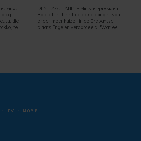
et vindt
DEN HAAG (ANP) - Minister-president
odig is"
Rob Jetten heeft de bekladdingen van
euta, die
onder meer huizen in de Brabantse
rokko, te
plaats Engelen veroordeeld. "Wat een
lelijk vandalisme", aldus de premier in
endsen op
een bericht op X. In Engelen werden
na 50.000
eerder deze week woningen en auto's
voorbeeld
beklad met leuzen tegen de komst
or over
van een asielzoekerscentrum in het
dorp, dat bij de gemeente Den Bosch
hoort.
TV
MOBIEL