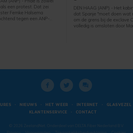
M (ANP) - Pride is zowel
als een protest. Dat zei
DEN HAAG (ANP) - Het kabin
ster Femke Halsema
dat Spanje "moet doen wat n
ochtend tegen een ANP-
om de grens bij de exclave C
ver voorafgaand aan de
volledig is omsloten door Ma
ade.
beschermen. Dat schrijft
buitenlandminister Tom Ber
X. Binnen 24 uur drongen bij
migranten Ceuta binnen, bij
zwemmend via de zee of do
hekken te klimmen.
URES
NIEUWS
HET WEER
INTERNET
GLASVEZEL
KLANTENSERVICE
CONTACT
© 2026
ZeelandNet
. Onderdeel van
DELTA Fiber Nederland B.V.
Privacy
Voorwaarden
Toegankelijksheidverklaring
Cookies