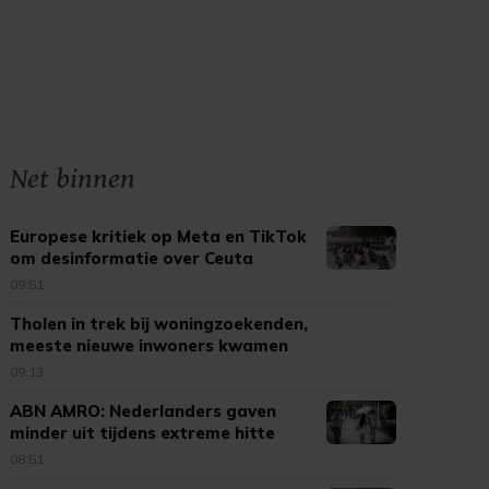
Net binnen
Europese kritiek op Meta en TikTok
om desinformatie over Ceuta
09:51
Tholen in trek bij woningzoekenden,
meeste nieuwe inwoners kwamen
uit Bergen op Zoom
09:13
ABN AMRO: Nederlanders gaven
minder uit tijdens extreme hitte
08:51