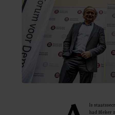
ls staatssec
had Bleker z