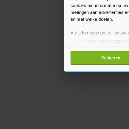
leider Thierry Baudet.
cookies om informatie op uw 
metingen aan advertenties en
en met welke doelen.
Als u het toestaat, willen we
Informatie verzamelen
Uw apparaat identific
Lees meer over hoe uw perso
Weigeren
toestemming op elk moment wi
Met cookies werkt onze websi
ons cookiebeleid bekijken en 