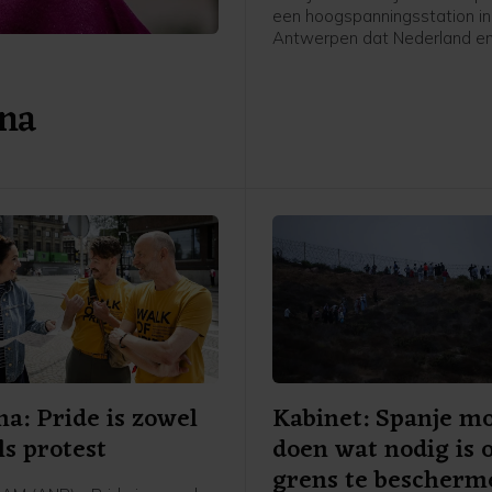
een hoogspanningsstation in
Antwerpen dat Nederland en
meer moeten samenwerken 
stroomproductie. Het gaat 
 na
Jetten onder meer over wate
kern- en windenergie.
a: Pride is zowel
Kabinet: Spanje m
ls protest
doen wat nodig is
grens te bescherm