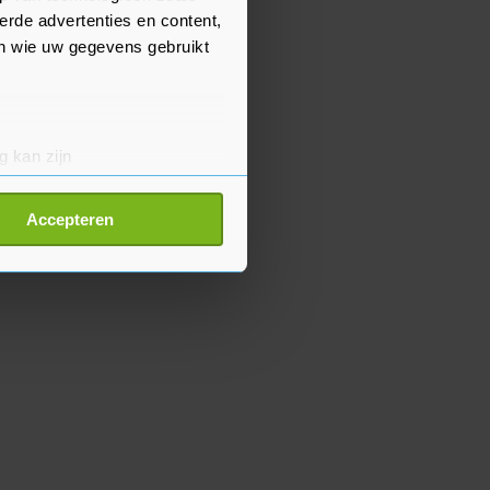
erde advertenties en content,
en wie uw gegevens gebruikt
g kan zijn
erprinting)
t
detailgedeelte
in. U kunt uw
Accepteren
p onze cookiepagina kun je