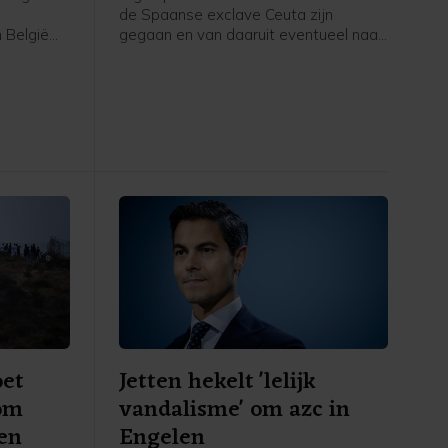
de Spaanse exclave Ceuta zijn
 België
gegaan en van daaruit eventueel naar
voor
Nederland komen om asiel aan te
volgens
vragen, worden teruggestuurd naar
rstof,
Spanje, schrijft asielminister Bart van
den Brink in een brief aan de Tweede
Kamer. Volgens de CDA-minister is er
voor zover bekend niemand vanuit
Ceuta doorgereisd naar Spanje of een
ander land.
oet
Jetten hekelt 'lelijk
 om
vandalisme' om azc in
en
Engelen