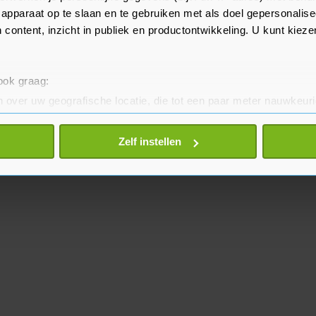
apparaat op te slaan en te gebruiken met als doel gepersonalise
 content, inzicht in publiek en productontwikkeling. U kunt kiez
 ook graag:
 over uw geografische locatie, die tot een paar meter nauwkeuri
eren door het actief te scannen op specifieke eigenschappen (fing
onlijke gegevens worden verwerkt en stel uw voorkeuren in he
Zelf instellen
jzigen of intrekken in de Cookieverklaring.
te beter en wordt jouw bezoek makkelijker en persoonlijker. O
je gemaakte keuze altijd wijzigen of intrekken.