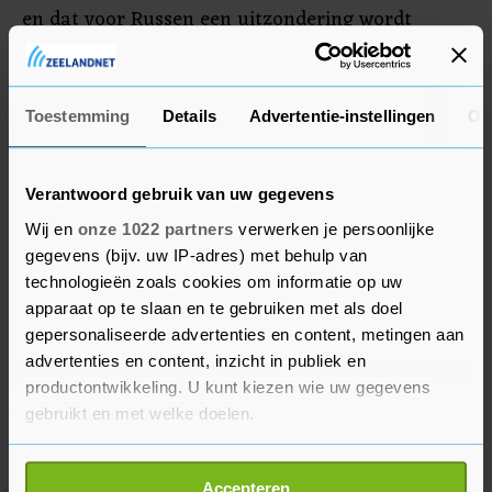
en dat voor Russen een uitzondering wordt
gemaakt. Ook de Russische regering stelde
volgens staatspersbureau TASS dat Russen
welkom blijven.
Toestemming
Details
Advertentie-instellingen
Ov
Verantwoord gebruik van uw gegevens
Wij en
onze 1022 partners
verwerken je persoonlijke
gegevens (bijv. uw IP-adres) met behulp van
technologieën zoals cookies om informatie op uw
apparaat op te slaan en te gebruiken met als doel
gepersonaliseerde advertenties en content, metingen aan
advertenties en content, inzicht in publiek en
productontwikkeling. U kunt kiezen wie uw gegevens
gebruikt en met welke doelen.
Als u het toestaat, willen we ook graag:
Accepteren