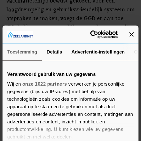
vaccinatietempo bewust gekozen voor een
laagdrempelig en gebruiksvriendelijk systeem om
afspraken te maken, voegt de GGD er aan toe.
"We hebben er gezamenlijk voor gekozen om dit
niet nodeloos dicht te timmeren."
GGD GHOR Nederland wijst ook naar de
Toestemming
Details
Advertentie-instellingen
Ov
potentiële voordringers: "Mensen moeten op hun
beurt wachten. Geen uitnodiging is geen
Verantwoord gebruik van uw gegevens
afspraak. Als je toch vindt dat jij moet
Wij en
onze 1022 partners
verwerken je persoonlijke
voordringen in het systeem en het lukt, besef dan
gegevens (bijv. uw IP-adres) met behulp van
dat je het vaccin hebt gekregen van iemand die
technologieën zoals cookies om informatie op uw
het harder nodig heeft dan jij. Die volgorde is niet
apparaat op te slaan en te gebruiken met als doel
voor niets opgesteld."
gepersonaliseerde advertenties en content, metingen aan
advertenties en content, inzicht in publiek en
Het is niet bekend hoeveel mensen misbruik
productontwikkeling. U kunt kiezen wie uw gegevens
gebruikt en met welke doelen.
hebben gemaakt van de mogelijkheid en zijn