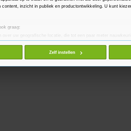
 content, inzicht in publiek en productontwikkeling. U kunt kiez
 ook graag:
 over uw geografische locatie, die tot een paar meter nauwkeuri
eren door het actief te scannen op specifieke eigenschappen (fing
onlijke gegevens worden verwerkt en stel uw voorkeuren in he
Zelf instellen
jzigen of intrekken in de Cookieverklaring.
te beter en wordt jouw bezoek makkelijker en persoonlijker. O
je gemaakte keuze altijd wijzigen of intrekken.