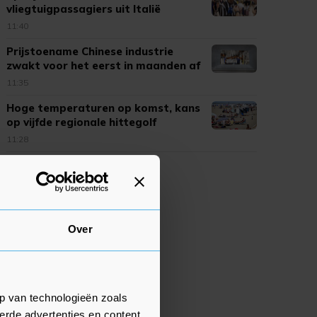
vliegtuigpassagiers uit Italië
11:40
Prijstoename Chinese industrie
zwakt voor het eerst in maanden af
11:35
Hoge temperaturen op komst, kans
op vijfde regionale hittegolf
11:28
Over
p van technologieën zoals
erde advertenties en content,