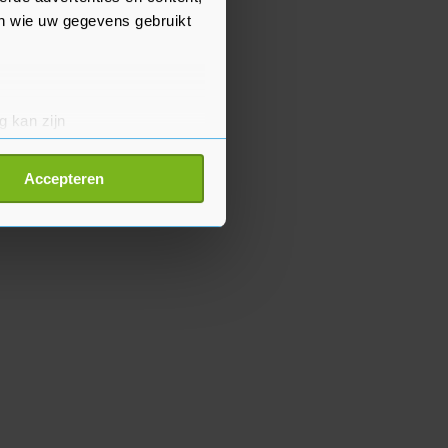
en wie uw gegevens gebruikt
g kan zijn
erprinting)
t
detailgedeelte
in. U kunt uw
Accepteren
p onze cookiepagina kun je