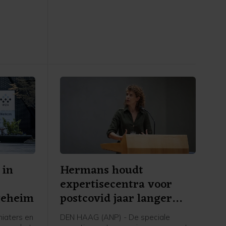
. Dat
epidemie van 2014-2016 in West-
team in
Afrika was omvangrijker.
is vrijdag
 in
Hermans houdt
expertisecentra voor
geheim
postcovid jaar langer
open
iaters en
DEN HAAG (ANP) - De speciale