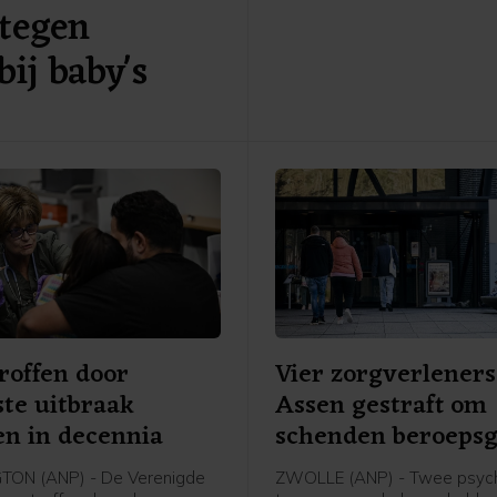
tegen
hantavirus, was vermijdbaar
concludeert een onderzoeks
bij baby's
een rapport dat het ziekenhu
publiceerde.
roffen door
Vier zorgverleners
te uitbraak
Assen gestraft om
n in decennia
schenden beroeps
ON (ANP) - De Verenigde
ZWOLLE (ANP) - Twee psych