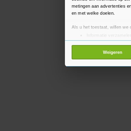
metingen aan advertenties en
en met welke doelen.
Als u het toestaat, willen we
Informatie verzamelen
Uw apparaat identific
Lees meer over hoe uw perso
Weigeren
toestemming op elk moment wi
Met cookies werkt onze websi
ons cookiebeleid bekijken en 