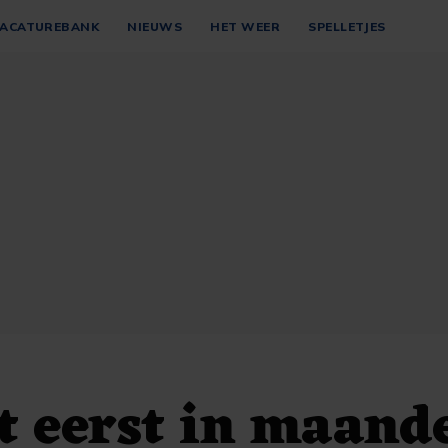
ACATUREBANK
NIEUWS
HET WEER
SPELLETJES
t eerst in maand