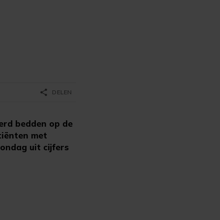
share
DELEN
derd bedden op de
atiënten met
ondag uit cijfers