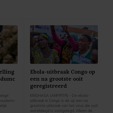
elling
Ebola-uitbraak Congo op
udumc
een na grootste ooit
geregistreerd
lange
KINSHASA (ANP/RTR) - De ebola-
dboudumc-
uitbraak in Congo is de op een na
lijk
grootste uitbraak van het virus die ooit
wereldwijd is vastgelegd. Alleen de