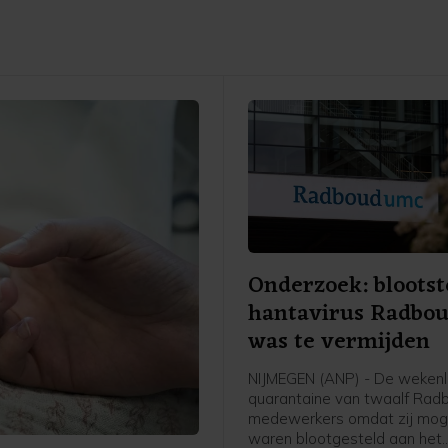
Onderzoek: blootst
hantavirus Radbo
was te vermijden
NIJMEGEN (ANP) - De weken
quarantaine van twaalf Ra
medewerkers omdat zij moge
waren blootgesteld aan het