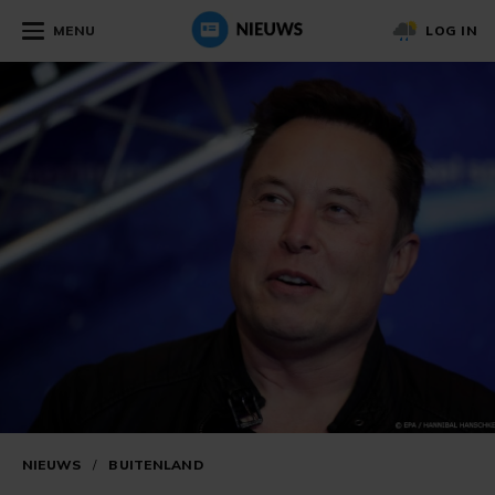
MENU
LOG IN
NIEUWS
/
BUITENLAND