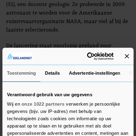
(51), een docente geologie. Ze probeerde in 2009
astronaut te worden voor de Amerikaanse
ruimtevaartorganisatie NASA, maar viel af bij de
laatste selectieronde.
De lancering staat voorlopig gepland voor
donderdag, maar het precieze tijdstip hangt af
van de weersverwachting rond de ruimtebasis
Cape Canaveral in Florida. De bemanning komt
Toestemming
Details
Advertentie-instellingen
Ov
maximaal 540 kilometer van de aarde. De laatste
keer dat mensen zo ver weg gingen, was in 2009.
Verantwoord gebruik van uw gegevens
Na een vlucht van drie dagen moet het vaartuig
met de vier, hangend aan een parachute, in de
Wij en
onze 1022 partners
verwerken je persoonlijke
gegevens (bijv. uw IP-adres) met behulp van
Atlantische Oceaan plonzen.
technologieën zoals cookies om informatie op uw
apparaat op te slaan en te gebruiken met als doel
Musk is in een hevige concurrentiestrijd
gepersonaliseerde advertenties en content, metingen aan