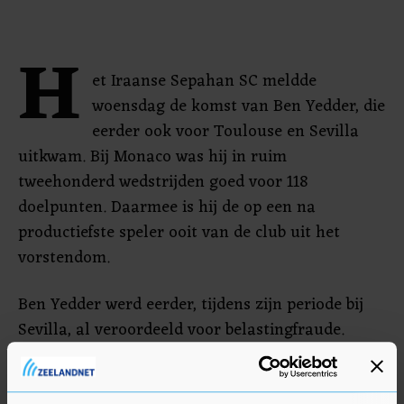
H
et Iraanse Sepahan SC meldde
woensdag de komst van Ben Yedder, die
eerder ook voor Toulouse en Sevilla
uitkwam. Bij Monaco was hij in ruim
tweehonderd wedstrijden goed voor 118
doelpunten. Daarmee is hij de op een na
productiefste speler ooit van de club uit het
vorstendom.
Ben Yedder werd eerder, tijdens zijn periode bij
Sevilla, al veroordeeld voor belastingfraude.