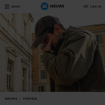
MENU
LOG IN
NIEUWS
/
VOETBAL