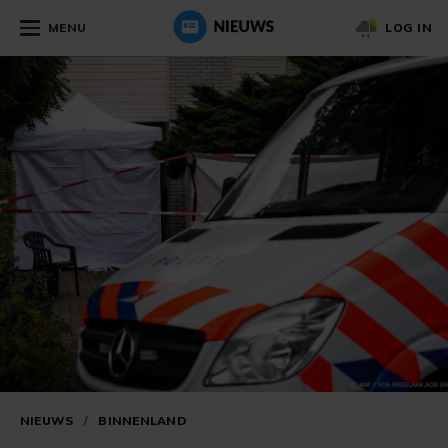
MENU
LOG IN
NIEUWS
/
BINNENLAND