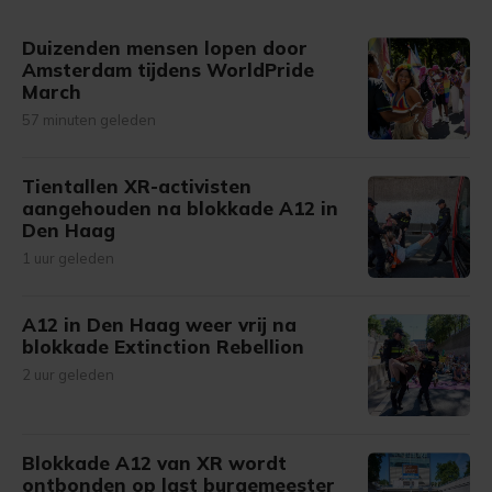
gemaakte keuze altijd wijzigen of intrekken.
Duizenden mensen lopen door
Amsterdam tijdens WorldPride
March
57 minuten geleden
Tientallen XR-activisten
aangehouden na blokkade A12 in
Den Haag
1 uur geleden
A12 in Den Haag weer vrij na
blokkade Extinction Rebellion
2 uur geleden
Blokkade A12 van XR wordt
ontbonden op last burgemeester