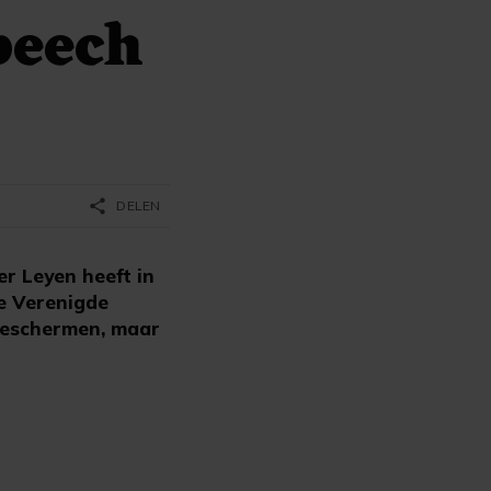
peech
share
DELEN
r Leyen heeft in
e Verenigde
 beschermen, maar