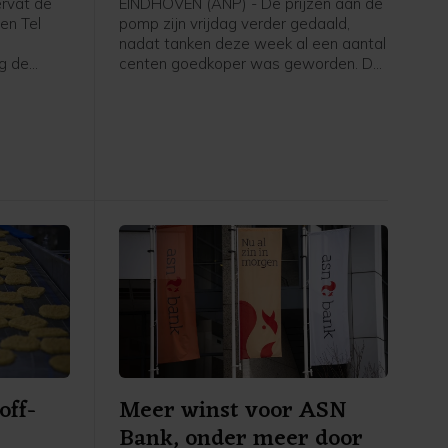
rvat de
EINDHOVEN (ANP) - De prijzen aan de
en Tel
pomp zijn vrijdag verder gedaald,
nadat tanken deze week al een aantal
g de
centen goedkoper was geworden. De
 op de
olieprijzen gingen deze week omlaag
in afwachting van een mogelijke
heropening van de Straat van Hormuz,
al liepen de prijzen donderdag en
vrijdag weer op na nieuwe aanvallen in
de zeestraat.
off-
Meer winst voor ASN
Bank, onder meer door