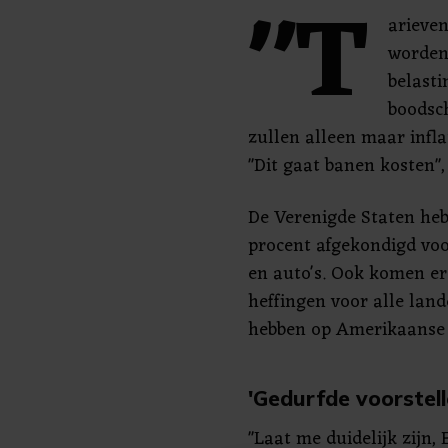
"T
arieven
worden
belast
boodsc
zullen alleen maar infla
"Dit gaat banen kosten"
De Verenigde Staten heb
procent afgekondigd voo
en auto's. Ook komen e
heffingen voor alle land
hebben op Amerikaanse 
'Gedurfde voorstell
"Laat me duidelijk zijn, 