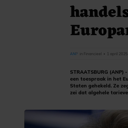
handels
Europa
ANP
in Financieel
1 april 2025
•
STRAATSBURG (ANP) - Vo
een toespraak in het E
Staten gehekeld. Ze zeg
zei dat algehele tariev