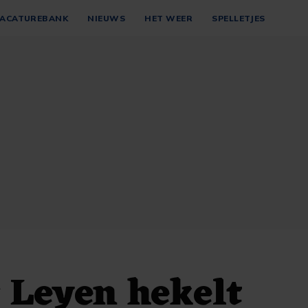
ACATUREBANK
NIEUWS
HET WEER
SPELLETJES
 Leyen hekelt