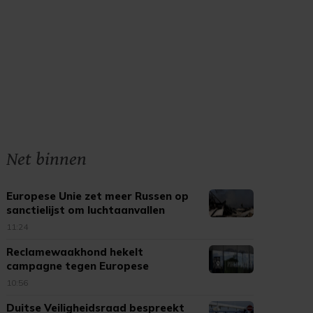
Net binnen
Europese Unie zet meer Russen op
sanctielijst om luchtaanvallen
11:24
Reclamewaakhond hekelt
campagne tegen Europese
tabaksregels
10:56
Duitse Veiligheidsraad bespreekt