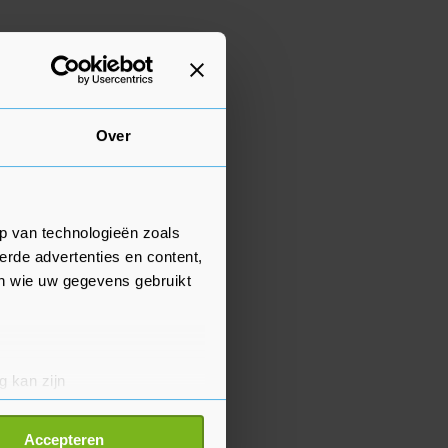
Over
p van technologieën zoals
erde advertenties en content,
en wie uw gegevens gebruikt
g kan zijn
erprinting)
t
detailgedeelte
in. U kunt uw
Accepteren