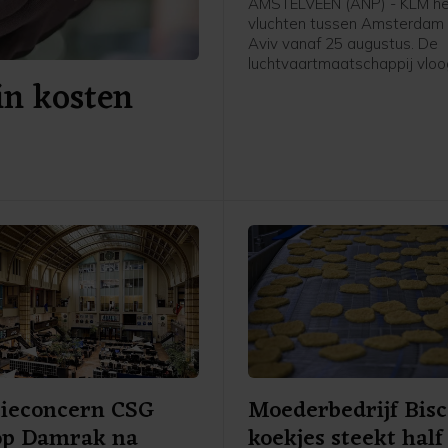
AMSTELVEEN (ANP) - KLM he
vluchten tussen Amsterdam 
Aviv vanaf 25 augustus. De
luchtvaartmaatschappij vloo
in kosten
afgelopen zes maanden niet
Israëlische stad.
sieconcern CSG
Moederbedrijf Bisc
 op Damrak na
koekjes steekt half