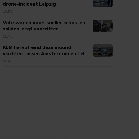
drone-incident Leipzig
10:50
Volkswagen moet sneller in kosten
snijden, zegt voorzitter
10:48
KLM hervat eind deze maand
vluchten tussen Amsterdam en Tel
Aviv
10:46