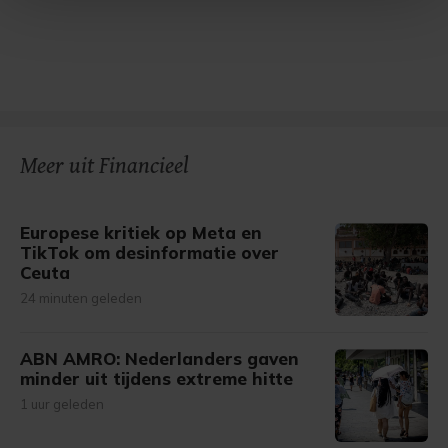
Met cookies werkt onze website beter en wordt jouw
bezoek makkelijker en persoonlijker. Op
onze cookiepagina kun je ons cookiebeleid bekijken en je
gemaakte keuze altijd wijzigen of intrekken.
Meer uit Financieel
Europese kritiek op Meta en
TikTok om desinformatie over
Ceuta
24 minuten geleden
ABN AMRO: Nederlanders gaven
minder uit tijdens extreme hitte
1 uur geleden