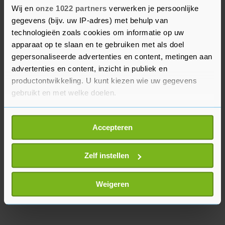
Wij en
onze 1022 partners
verwerken je persoonlijke
Europese producten. De lidstaten en de Europese
gegevens (bijv. uw IP-adres) met behulp van
Commissie zeggen zowel in gesprek te willen
technologieën zoals cookies om informatie op uw
blijven met de Amerikanen als terug te willen
apparaat op te slaan en te gebruiken met als doel
slaan met tegentarieven als dat nodig is.
gepersonaliseerde advertenties en content, metingen aan
Woensdag nemen de lidstaten naar verwachting
advertenties en content, inzicht in publiek en
een besluit over een lijst met tegenmaatregelen.
productontwikkeling. U kunt kiezen wie uw gegevens
gebruikt en met welke doelen.
Als u het toestaat, willen we ook graag:
Accepteren
Informatie verzamelen over uw geografische
locatie, die tot een paar meter nauwkeurig kan zijn
Uw apparaat identificeren door het actief te
Zelf instellen
scannen op specifieke eigenschappen (fingerprinting)
Lees meer over hoe uw persoonlijke gegevens worden
Weigeren
verwerkt en stel uw voorkeuren in het
detailgedeelte
in.
U kunt uw toestemming op elk moment wijzigen of
intrekken in de Cookieverklaring.