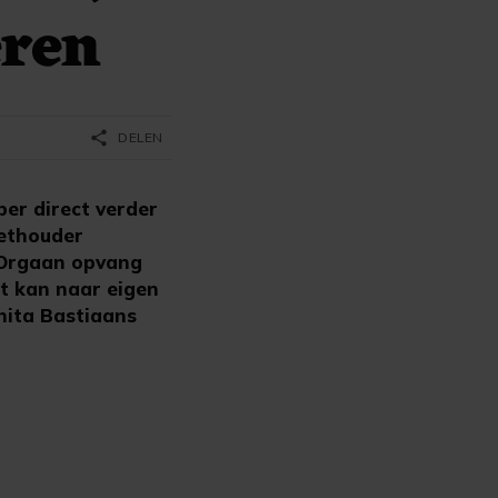
eren
share
DELEN
er direct verder
wethouder
l Orgaan opvang
lt kan naar eigen
nita Bastiaans