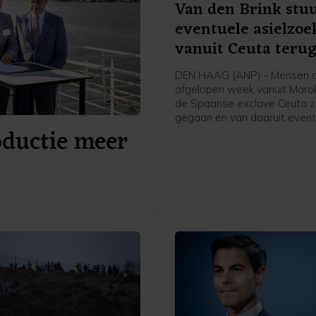
Van den Brink stu
eventuele asielzoe
vanuit Ceuta teru
DEN HAAG (ANP) - Mensen d
afgelopen week vanuit Maro
de Spaanse exclave Ceuta zi
gegaan en van daaruit event
oductie meer
Nederland komen om asiel a
vragen, worden teruggestuu
Spanje, schrijft asielminister
den Brink in een brief aan d
Kamer. Volgens de CDA-minis
voor zover bekend niemand 
Ceuta doorgereisd naar Span
ander land.