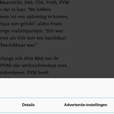
 Maastricht, D66, CDA, PvdA, PVM
 dat te laat. "We hebben
men tot een oplossing te komen,
laas niet gelukt", aldus Frans
ige coalitiepartijen. "Het was
eest als Volt met een kandidaat
beschikbaar was."
nlangs ook Alex Meij van de
 (PVM) zijn wethouderschap neer,
eidsredenen. PVM heeft
andidaat voorgedragen in de
er. Hoe het verder moet met de
astiaans, gaat de coalitie nog
Details
Advertentie-instellingen