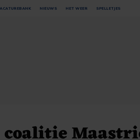
ACATUREBANK
NIEUWS
HET WEER
SPELLETJES
t coalitie Maastri