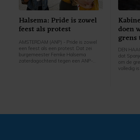
Halsema: Pride is zowel
Kabine
feest als protest
doen w
grens
AMSTERDAM (ANP) - Pride is zowel
een feest als een protest. Dat zei
DEN HAAG 
burgemeester Femke Halsema
dat Spanj
zaterdagochtend tegen een ANP-
om de gre
verslaggever voorafgaand aan de
volledig i
Canal Parade.
bescherme
buitenlan
X. Binnen
migranten
zwemmend 
hekken te