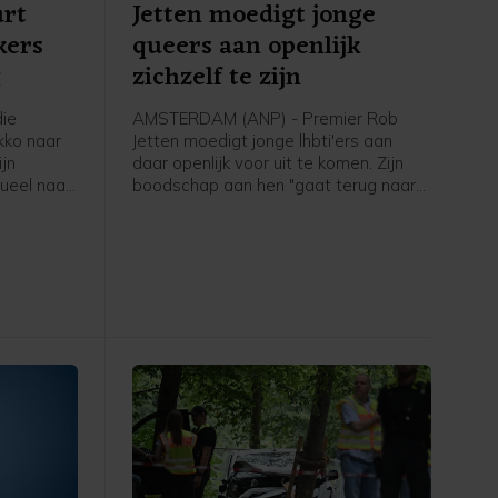
urt
Jetten moedigt jonge
kers
queers aan openlijk
g
zichzelf te zijn
ie
AMSTERDAM (ANP) - Premier Rob
kko naar
Jetten moedigt jonge lhbti'ers aan
jn
daar openlijk voor uit te komen. Zijn
ueel naar
boodschap aan hen "gaat terug naar
an te
mijn eigen ervaring toen ik 15, 16 was
rd naar
en dacht: o mijn hemel, ga ik ooit
 Bart van
openlijk mezelf durven zijn. Het ís
e Tweede
spannend, maar het wordt eigenlijk
ter is er
alleen maar beter zodra je die stap
vanuit
hebt durven zetten. En dat geldt
je of een
eigenlijk ook nog steeds anno 2026 in
Nederland", zei hij tegen een ANP-
verslaggever.