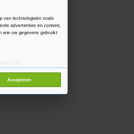
p van technologieën zoals
erde advertenties en content,
en wie uw gegevens gebruikt
g kan zijn
erprinting)
t
detailgedeelte
in. U kunt uw
Accepteren
p onze cookiepagina kun je