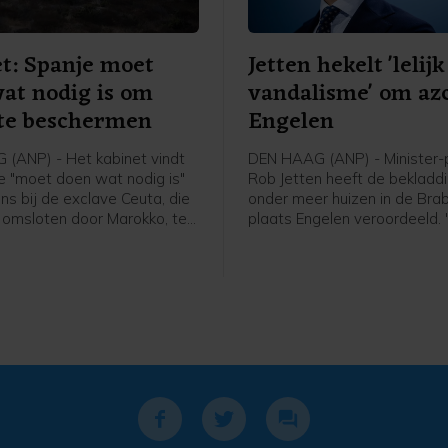
t: Spanje moet
Jetten hekelt 'lelijk
at nodig is om
vandalisme' om azc
 te beschermen
Engelen
(ANP) - Het kabinet vindt
DEN HAAG (ANP) - Minister-
e "moet doen wat nodig is"
Rob Jetten heeft de bekladd
ns bij de exclave Ceuta, die
onder meer huizen in de Bra
s omsloten door Marokko, te
plaats Engelen veroordeeld.
n. Dat schrijft
lelijk vandalisme", aldus de p
dminister Tom Berendsen op
een bericht op X. In Engelen
 24 uur drongen bijna 50.000
eerder deze week woningen 
 Ceuta binnen, bijvoorbeeld
beklad met leuzen tegen de
via de zee of door over
van een asielzoekerscentrum
 klimmen.
dorp, dat bij de gemeente 
hoort.