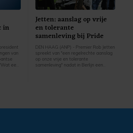
Jetten: aanslag op vrije
 in
en tolerante
samenleving bij Pride
president
DEN HAAG (ANP) - Premier Rob Jetten
ingen van
spreekt van "een regelrechte aanslag
bantse
op onze vrije en tolerante
 "Wat een
samenleving" nadat in Berlijn een
remier in
automobilist is ingereden op een
 werden
menigte tijdens de Pride. In een
en auto's
bericht op X heeft hij het over een
 komst
"afschuwelijke daad van agressie".
 in het
Den Bosch