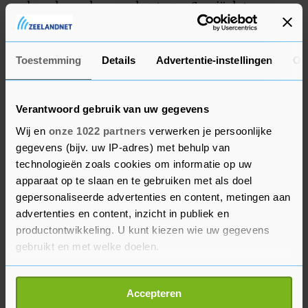
volgende week maandag tegen Servië dat
Slovenië in september in de EK-finale met 3-1
versloeg.
Toestemming
Details
Advertentie-instellingen
Ov
Verantwoord gebruik van uw gegevens
Wij en
onze 1022 partners
verwerken je persoonlijke
gegevens (bijv. uw IP-adres) met behulp van
technologieën zoals cookies om informatie op uw
apparaat op te slaan en te gebruiken met als doel
gepersonaliseerde advertenties en content, metingen aan
advertenties en content, inzicht in publiek en
productontwikkeling. U kunt kiezen wie uw gegevens
gebruikt en met welke doelen.
Als u het toestaat, willen we ook graag:
Accepteren
Informatie verzamelen over uw geografische