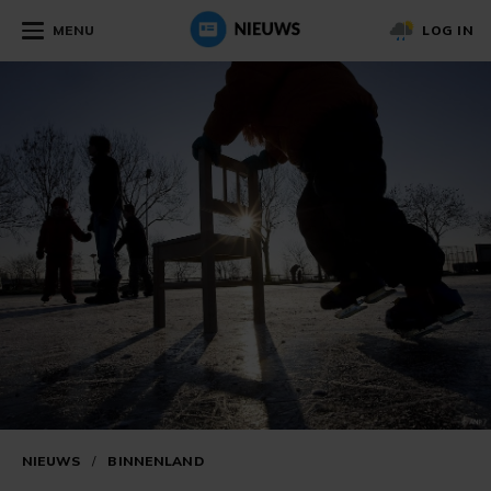
MENU
LOG IN
NIEUWS
/
BINNENLAND