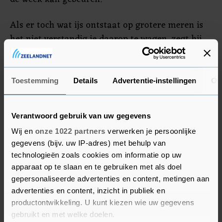
Als er toch wat ijs ontstaat op grotere meren is
het niet verstandig je daarop te wagen, zegt hij
verder. Als het water een stukje bevriest en het
water daaronder vervolgens zakt, dan is zo'n
meer "niet zo schaatsbaar". Echte problemen
Toestemming
Details
Advertentie-instellingen
Ov
verwacht hij niet snel, omdat volgens hem gauw
genoeg duidelijk is of een meer of plas voldoende
Verantwoord gebruik van uw gegevens
veilig is.
Wij en
onze 1022 partners
verwerken je persoonlijke
gegevens (bijv. uw IP-adres) met behulp van
Manager sportparticipatie bij de Koninklijke
technologieën zoals cookies om informatie op uw
Nederlandsche Schaatsenrijders Bond (KNSB)
apparaat op te slaan en te gebruiken met als doel
Jurre Trouw zegt dat mensen het beste naar
gepersonaliseerde advertenties en content, metingen aan
natuurijsbanen kunnen gaan als ze willen
advertenties en content, inzicht in publiek en
schaatsen. Daar wordt bijvoorbeeld een klein
productontwikkeling. U kunt kiezen wie uw gegevens
laagje water op beton gespoten, waardoor snel
gebruikt en met welke doelen.