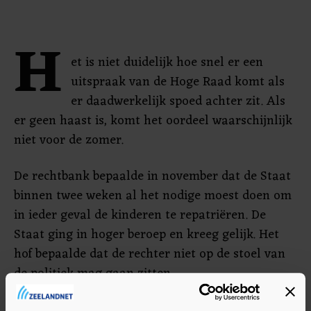
H
et is niet duidelijk hoe snel er een
uitspraak van de Hoge Raad komt als
er daadwerkelijk spoed achter zit. Als
er geen haast is, komt het oordeel waarschijnlijk
niet voor de zomer.
De rechtbank bepaalde in november dat de Staat
binnen twee weken al het nodige moest doen om
in ieder geval de kinderen te repatriëren. De
Staat ging in hoger beroep en kreeg gelijk. Het
hof bepaalde dat de rechter niet op de stoel van
de politiek mag gaan zitten.