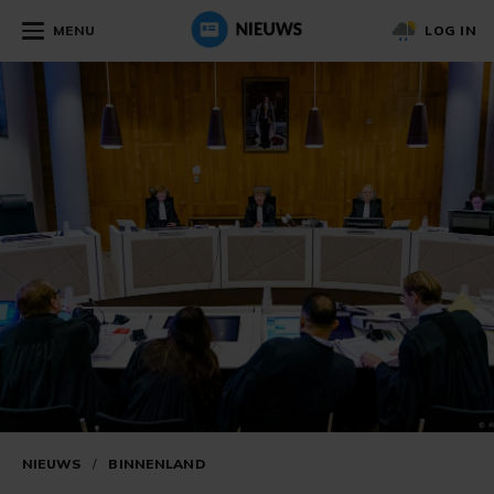
MENU
LOG IN
NIEUWS
/
BINNENLAND