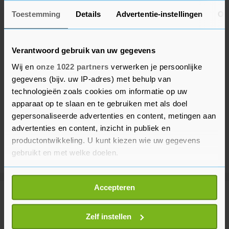
Toestemming
Details
Advertentie-instellingen
Ov
Verantwoord gebruik van uw gegevens
Wij en
onze 1022 partners
verwerken je persoonlijke
gegevens (bijv. uw IP-adres) met behulp van
technologieën zoals cookies om informatie op uw
apparaat op te slaan en te gebruiken met als doel
gepersonaliseerde advertenties en content, metingen aan
advertenties en content, inzicht in publiek en
productontwikkeling. U kunt kiezen wie uw gegevens
gebruikt en met welke doelen.
Als u het toestaat, willen we ook graag:
Accepteren
Informatie verzamelen over uw geografische
Meer uit Binnenland
locatie, die tot een paar meter nauwkeurig kan zijn
Uw apparaat identificeren door het actief te
Zelf instellen
scannen op specifieke eigenschappen (fingerprinting)