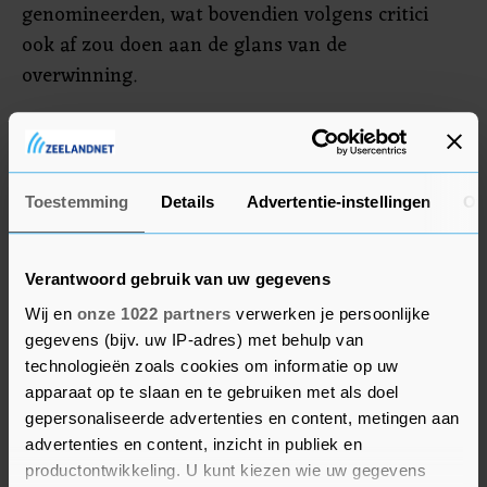
genomineerden, wat bovendien volgens critici
ook af zou doen aan de glans van de
overwinning.
Daarnaast werden er nog een aantal kleinere
nieuwe wijzigingen in de Grammy-protocollen
gedeeld. Zo komen nummers die door middel van
Toestemming
Details
Advertentie-instellingen
Ov
AI zijn gemaakt, niet in aanmerking voor een
award. Alleen nummers van menselijke hand
dingen mee naar een prijs.
Verantwoord gebruik van uw gegevens
Wij en
onze 1022 partners
verwerken je persoonlijke
gegevens (bijv. uw IP-adres) met behulp van
technologieën zoals cookies om informatie op uw
apparaat op te slaan en te gebruiken met als doel
gepersonaliseerde advertenties en content, metingen aan
advertenties en content, inzicht in publiek en
productontwikkeling. U kunt kiezen wie uw gegevens