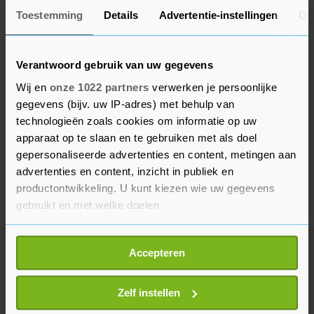
Toestemming
Details
Advertentie-instellingen
Ov
Verantwoord gebruik van uw gegevens
Wij en
onze 1022 partners
verwerken je persoonlijke
gegevens (bijv. uw IP-adres) met behulp van
technologieën zoals cookies om informatie op uw
apparaat op te slaan en te gebruiken met als doel
gepersonaliseerde advertenties en content, metingen aan
advertenties en content, inzicht in publiek en
productontwikkeling. U kunt kiezen wie uw gegevens
gebruikt en met welke doelen.
Als u het toestaat, willen we ook graag:
Accepteren
Informatie verzamelen over uw geografische
Meer uit Binnenland
locatie, die tot een paar meter nauwkeurig kan zijn
Uw apparaat identificeren door het actief te
Zelf instellen
scannen op specifieke eigenschappen (fingerprinting)
Brandweer blijft gebied