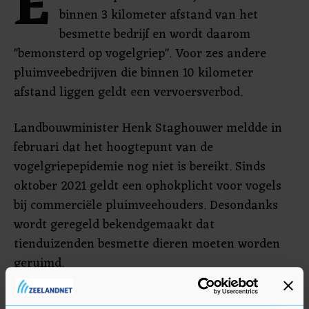
E
binnen 3 kilometer afstand van het
besmette bedrijf en wordt daarom
"bemonsterd op vogelgriep". Voor zes andere
pluimveebedrijven die binnen 10 kilometer
afstand liggen geldt een vervoersverbod.
Landbouwminister Henk Staghouwer meldde in
februari dat het hoogtepunt van de
vogelgriepepidemie nog niet is bereikt. Sinds
oktober 2021 geldt een ophokplicht voor vogels
bij commerciële pluimveehouders. Desondanks
wordt geregeld bekendgemaakt dat
tienduizenden besmette dieren moeten worden
geruimd.