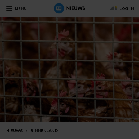
MENU
LOG IN
NIEUWS
/
BINNENLAND