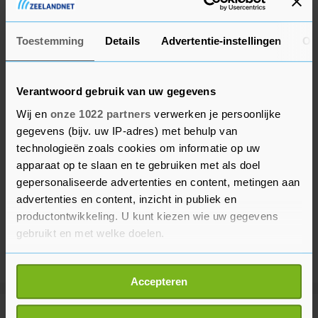
derde.
Toestemming
Details
Advertentie-instellingen
Ov
Verantwoord gebruik van uw gegevens
Wij en
onze 1022 partners
verwerken je persoonlijke
gegevens (bijv. uw IP-adres) met behulp van
technologieën zoals cookies om informatie op uw
apparaat op te slaan en te gebruiken met als doel
gepersonaliseerde advertenties en content, metingen aan
advertenties en content, inzicht in publiek en
productontwikkeling. U kunt kiezen wie uw gegevens
gebruikt en met welke doelen.
Als u het toestaat, willen we ook graag:
Accepteren
Informatie verzamelen over uw geografische
locatie, die tot een paar meter nauwkeurig kan zijn