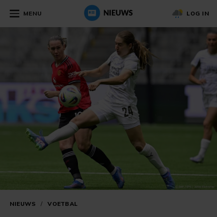
MENU
LOG IN
NIEUWS
/
VOETBAL