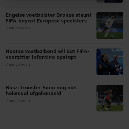
Met cookies werkt onze website beter en wordt jouw
Engelse voetbalster Bronze steunt
bezoek makkelijker en persoonlijker. Op
FIFA-boycot Europese speelsters
onze cookiepagina kun je ons cookiebeleid bekijken en je
5 uur geleden
gemaakte keuze altijd wijzigen of intrekken.
Noorse voetbalbond wil dat FIFA-
voorzitter Infantino opstapt
7 uur geleden
Bosz: transfer Sano nog niet
helemaal afgehandeld
7 uur geleden