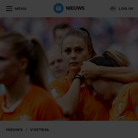
MENU
LOG IN
NIEUWS
/
VOETBAL