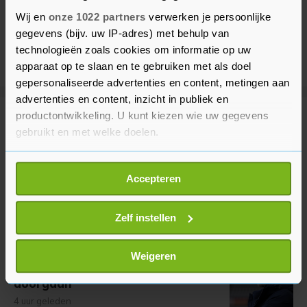
Wij en
onze 1022 partners
verwerken je persoonlijke
gegevens (bijv. uw IP-adres) met behulp van
technologieën zoals cookies om informatie op uw
apparaat op te slaan en te gebruiken met als doel
gepersonaliseerde advertenties en content, metingen aan
advertenties en content, inzicht in publiek en
productontwikkeling. U kunt kiezen wie uw gegevens
Meer uit Voetbal
gebruikt en met welke doelen.
Als u het toestaat, willen we ook graag:
Eredivisieseizoen van start gegaan
Accepteren
in stadion Leeuwarden
Informatie verzamelen over uw geografische
locatie, die tot een paar meter nauwkeurig kan zijn
1 uur geleden
Uw apparaat identificeren door het actief te
Zelf instellen
scannen op specifieke eigenschappen (fingerprinting)
Lees meer over hoe uw persoonlijke gegevens worden
Nog onzeker of WK-
Weigeren
kwalificatieduels in oktober
verwerkt en stel uw voorkeuren in het
detailgedeelte
in.
doorgaan
U kunt uw toestemming op elk moment wijzigen of
4 uur geleden
intrekken in de Cookieverklaring.