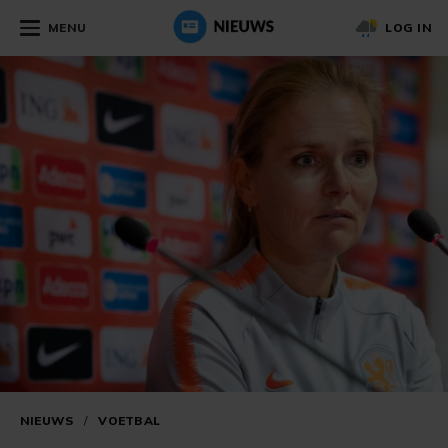
MENU
LOG IN
NIEUWS
/
VOETBAL