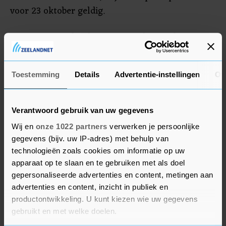
voor 23 oktober geldig.
Het EK in Engeland is vanwege de verschuivingen
op de sportkalender verplaatst van 2021 naar de
zomer van 2022. De voetbalsters zijn momenteel
Toestemming
Details
Advertentie-instellingen
Ov
koploper in groep A van de kwalificatie met 18
punten uit zes duels.
Verantwoord gebruik van uw gegevens
Wij en
onze 1022 partners
verwerken je persoonlijke
gegevens (bijv. uw IP-adres) met behulp van
technologieën zoals cookies om informatie op uw
apparaat op te slaan en te gebruiken met als doel
gepersonaliseerde advertenties en content, metingen aan
advertenties en content, inzicht in publiek en
productontwikkeling. U kunt kiezen wie uw gegevens
gebruikt en met welke doelen.