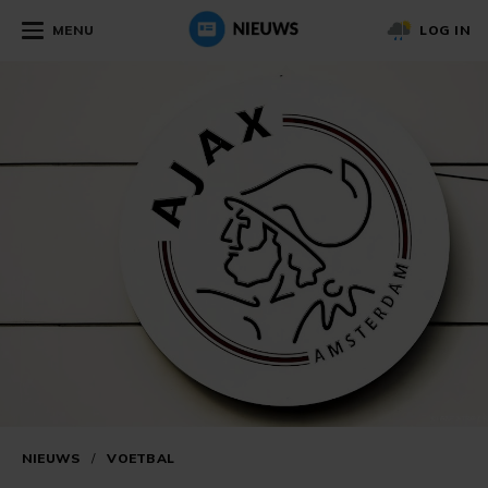
MENU
LOG IN
NIEUWS
/
VOETBAL