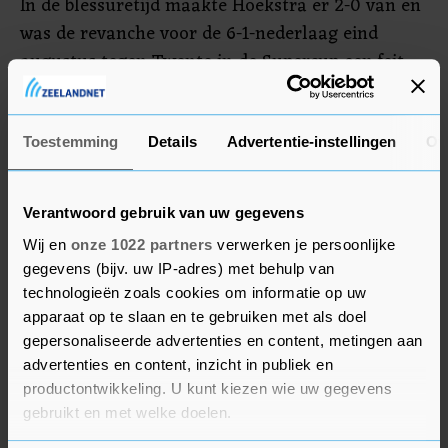
In de blessuretijd maakte Hoekstra er 2-0 van en
was de revanche voor de 6-1-nederlaag eind
augustus tegen Twente in de Supercup een feit.
Voor Twente kwam de nederlaag ongelegen. De
ploeg van coach Joran Pot moet woensdag naar
Spanje voor een duel met Real Madrid in de
Toestemming
Details
Advertentie-instellingen
Ov
Champions League.
Verantwoord gebruik van uw gegevens
Wij en
onze 1022 partners
verwerken je persoonlijke
gegevens (bijv. uw IP-adres) met behulp van
technologieën zoals cookies om informatie op uw
apparaat op te slaan en te gebruiken met als doel
gepersonaliseerde advertenties en content, metingen aan
advertenties en content, inzicht in publiek en
productontwikkeling. U kunt kiezen wie uw gegevens
gebruikt en met welke doelen.