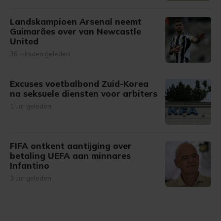
Landskampioen Arsenal neemt
Guimarães over van Newcastle
United
36 minuten geleden
Excuses voetbalbond Zuid-Korea
na seksuele diensten voor arbiters
1 uur geleden
FIFA ontkent aantijging over
betaling UEFA aan minnares
Infantino
3 uur geleden