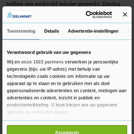
hebben een wedstrijd minder gespeeld. Zondag
liet Twente na om zich al te verzekeren van de
negende landstitel door gelijk te spelen bij FC
Utrecht (2-2).
Toestemming
Details
Advertentie-instellingen
Ov
Verantwoord gebruik van uw gegevens
Wij en
onze 1022 partners
verwerken je persoonlijke
gegevens (bijv. uw IP-adres) met behulp van
technologieën zoals cookies om informatie op uw
apparaat op te slaan en te gebruiken met als doel
gepersonaliseerde advertenties en content, metingen aan
advertenties en content, inzicht in publiek en
productontwikkeling. U kunt kiezen wie uw gegevens
gebruikt en met welke doelen.
Als u het toestaat, willen we ook graag:
Accepteren