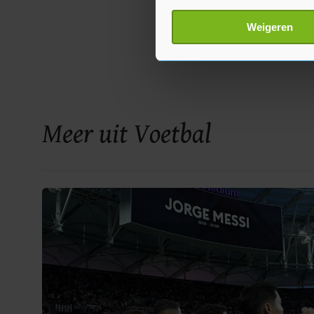
Uw apparaat identific
Lees meer over hoe uw perso
Weigeren
toestemming op elk moment wi
Met cookies werkt onze websi
ons cookiebeleid bekijken en 
Meer uit Voetbal