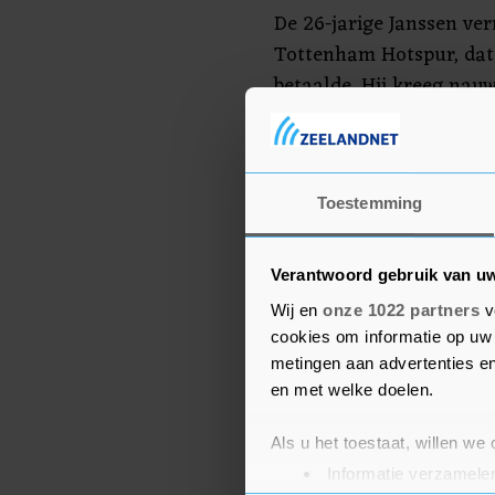
De 26-jarige Janssen ver
Tottenham Hotspur, dat
betaalde. Hij kreeg nauwe
Londen en werd vorig s
landskampioen.
Toestemming
Verantwoord gebruik van u
Wij en
onze 1022 partners
v
cookies om informatie op uw 
metingen aan advertenties en
en met welke doelen.
Als u het toestaat, willen we
Informatie verzamelen