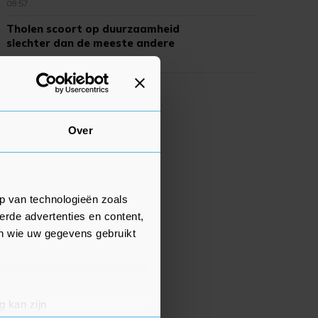
08:57
Tholen scoort op duurzaamheid
slechter dan de meeste andere
gemeenten
08:56
Over
p van technologieën zoals
erde advertenties en content,
en wie uw gegevens gebruikt
g kan zijn