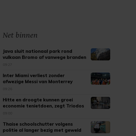
Net binnen
Java sluit nationaal park rond
vulkaan Bromo af vanwege branden
09:27
Inter Miami verliest zonder
afwezige Messi van Monterrey
09:26
Hitte en droogte kunnen groei
economie tenietdoen, zegt Triodos
09:00
Thaise schoolschutter volgens
politie al langer bezig met geweld