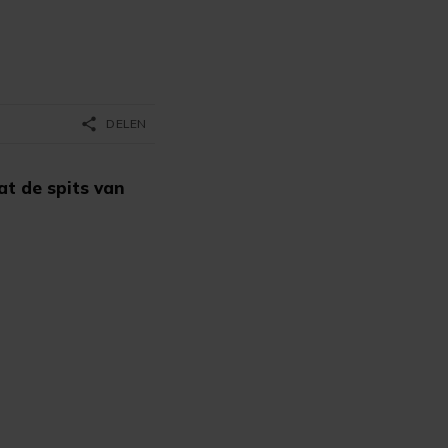
share
DELEN
t de spits van