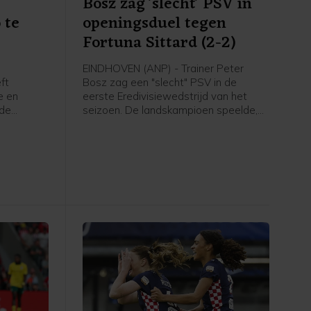
Bosz zag 'slecht' PSV in
 te
openingsduel tegen
Fortuna Sittard (2-2)
EINDHOVEN (ANP) - Trainer Peter
ft
Bosz zag een "slecht" PSV in de
e en
eerste Eredivisiewedstrijd van het
 de
seizoen. De landskampioen speelde,
nni
mede door een laat doelpunt van de
roordeeld.
bezoekers, thuis met 2-2 gelijk tegen
gingen om
Fortuna Sittard.
te vechten
ten
elegd in