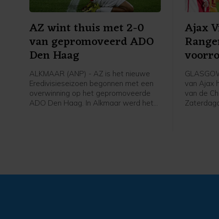
AZ wint thuis met 2-0
Ajax 
van gepromoveerd ADO
Range
Den Haag
voorr
Leagu
ALKMAAR (ANP) - AZ is het nieuwe
GLASGOW 
Eredivisieseizoen begonnen met een
van Ajax 
overwinning op het gepromoveerde
van de Ch
ADO Den Haag. In Alkmaar werd het
Zaterdag
zaterdagavond 2-0 voor de winnaar
Schotland
van de KNVB Beker en de Johan Cruijff
finale van
Schaal.
tweede vo
won Ajax 
met 2-0 v