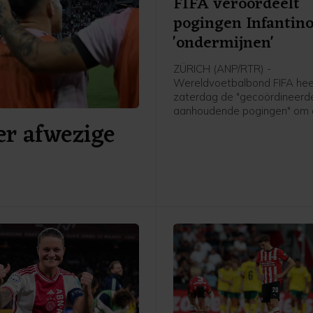
FIFA veroordeelt
pogingen Infantino
'ondermijnen'
ZÜRICH (ANP/RTR) -
Wereldvoetbalbond FIFA hee
zaterdag de "gecoördineerd
aanhoudende pogingen" om
er afwezige
organisatie en voorzitter Gia
Infantino te "ondermijnen" ve
De bond benadrukte dat po
Infantino's leiderschap aan 
volgens de procedures moe
verlopen zoals die zijn vastg
de statuten.