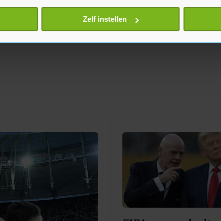
eren door het actief te scannen op specifieke eigenschappen (fing
onlijke gegevens worden verwerkt en stel uw voorkeuren in he
Zelf instellen
jzigen of intrekken in de Cookieverklaring.
te beter en wordt jouw bezoek makkelijker en persoonlijker. O
je gemaakte keuze altijd wijzigen of intrekken.