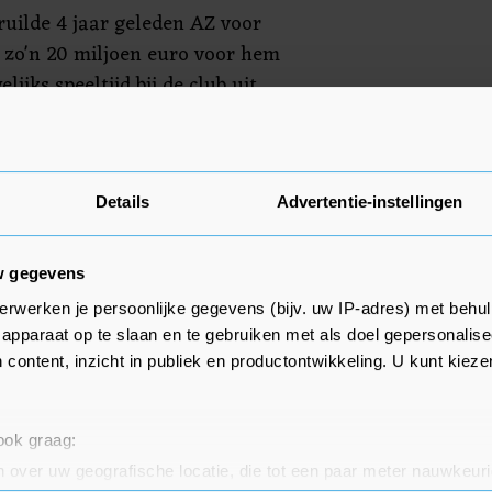
ruilde 4 jaar geleden AZ voor
 zo'n 20 miljoen euro voor hem
lijks speeltijd bij de club uit
eizoen met Monterrey
Details
Advertentie-instellingen
w gegevens
erwerken je persoonlijke gegevens (bijv. uw IP-adres) met behul
apparaat op te slaan en te gebruiken met als doel gepersonalise
 content, inzicht in publiek en productontwikkeling. U kunt kiez
 ook graag:
 over uw geografische locatie, die tot een paar meter nauwkeuri