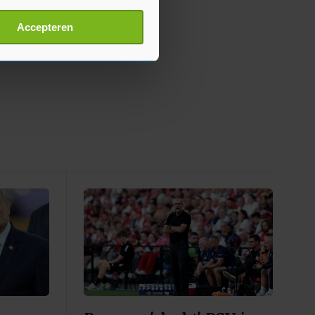
erprinting)
t
detailgedeelte
in. U kunt uw
Accepteren
p onze cookiepagina kun je