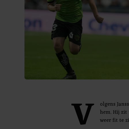
V
olgens Janss
hem. Hij zit
weer fit te zi