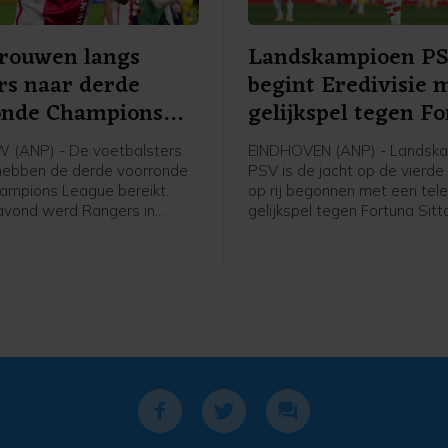
Vrouwen langs
Landskampioen P
rs naar derde
begint Eredivisie 
onde Champions
gelijkspel tegen F
e
(ANP) - De voetbalsters
EINDHOVEN (ANP) - Landsk
hebben de derde voorronde
PSV is de jacht op de vierde 
ampions League bereikt.
op rij begonnen met een tele
avond werd Rangers in
gelijkspel tegen Fortuna Sitt
 met 2-1 verslagen in de
ploeg van trainer Peter Bosz
 een mini-toernooi in de
in het eigen Philips Stadion 
orronde. In dat toernooitje
achterstand om in een 2-1-
woensdag, ook in Schotland,
voorsprong, maar Edouard M
an het Deense Brøndby.
bracht de ploeg uit Sittard i
blessuretijd op gelijke hoogt