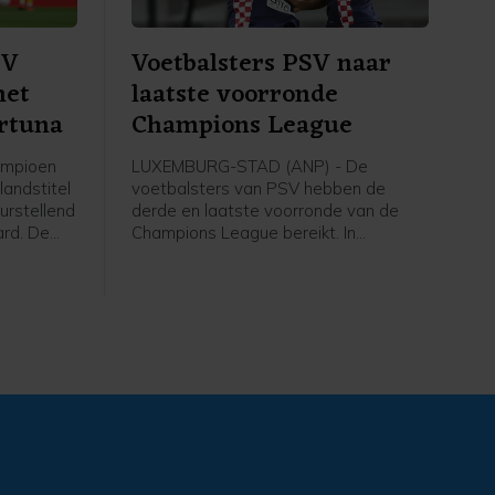
SV
Voetbalsters PSV naar
met
laatste voorronde
ortuna
Champions League
ampioen
LUXEMBURG-STAD (ANP) - De
landstitel
voetbalsters van PSV hebben de
urstellend
derde en laatste voorronde van de
ard. De
Champions League bereikt. In
 draaide
Luxemburg versloeg de ploeg van
een
trainer Kasper Kurland HJK Helsinki in
de tweede ronde met 3-1, dankzij drie
ichut
treffers van Liz Rijsbergen.
n de
e.