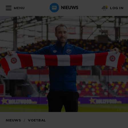
MENU
LOG IN
NIEUWS
/
VOETBAL