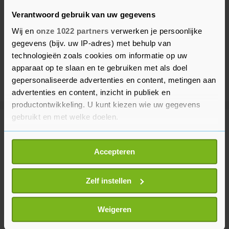
Verantwoord gebruik van uw gegevens
Wij en
onze 1022 partners
verwerken je persoonlijke
gegevens (bijv. uw IP-adres) met behulp van
technologieën zoals cookies om informatie op uw
apparaat op te slaan en te gebruiken met als doel
gepersonaliseerde advertenties en content, metingen aan
advertenties en content, inzicht in publiek en
productontwikkeling. U kunt kiezen wie uw gegevens
gebruikt en met welke doelen.
Meer uit Voetbal
Als u het toestaat, willen we ook graag:
Accepteren
Informatie verzamelen over uw geografische
Zuid-Koreaanse bond onderzocht
locatie, die tot een paar meter nauwkeurig kan zijn
om aanstelling trainer
Uw apparaat identificeren door het actief te
Zelf instellen
57 minuten geleden
scannen op specifieke eigenschappen (fingerprinting)
Lees meer over hoe uw persoonlijke gegevens worden
Weigeren
verwerkt en stel uw voorkeuren in het
detailgedeelte
in.
Infantino blijft aan als FIFA-