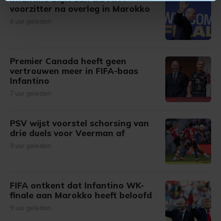
U kunt uw toestemming op elk moment wijzigen of
voorzitter na overleg in Marokko
intrekken in de Cookieverklaring.
6 uur geleden
Met cookies werkt onze website beter en wordt jouw
bezoek makkelijker en persoonlijker. Op
Premier Canada heeft geen
onze cookiepagina kun je ons cookiebeleid bekijken en je
vertrouwen meer in FIFA-baas
gemaakte keuze altijd wijzigen of intrekken.
Infantino
7 uur geleden
PSV wijst voorstel schorsing van
drie duels voor Veerman af
9 uur geleden
FIFA ontkent dat Infantino WK-
finale aan Marokko heeft beloofd
9 uur geleden