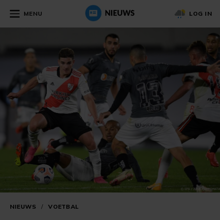
MENU
LOG IN
NIEUWS
/
VOETBAL