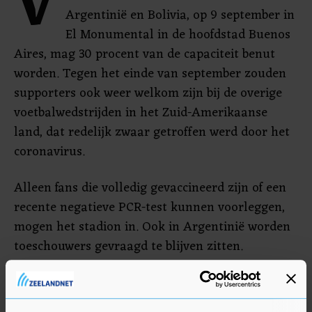
V
Argentinië en Bolivia, op 9 september in
El Monumental in de hoofdstad Buenos
Aires, mag 30 procent van de capaciteit benut
worden. Tegen het einde van september zouden
supporters ook weer welkom zijn bij de overige
voetbalwedstrijden in het Zuid-Amerikaanse
land, dat redelijk zwaar getroffen werd door het
coronavirus.
Alleen fans die volledig gevaccineerd zijn of een
recente negatieve PCR-test kunnen voorleggen,
mogen het stadion in. Ook in Argentinië worden
toeschouwers gevraagd te blijven zitten.