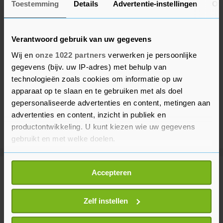
Toestemming
Details
Advertentie-instellingen
Ov
Verantwoord gebruik van uw gegevens
Wij en
onze 1022 partners
verwerken je persoonlijke
gegevens (bijv. uw IP-adres) met behulp van
technologieën zoals cookies om informatie op uw
apparaat op te slaan en te gebruiken met als doel
gepersonaliseerde advertenties en content, metingen aan
advertenties en content, inzicht in publiek en
productontwikkeling. U kunt kiezen wie uw gegevens
gebruikt en met welke doelen.
Als u het toestaat, willen we ook graag:
Accepteren
Meer uit Voetbal
Informatie verzamelen over uw geografische
locatie, die tot een paar meter nauwkeurig kan zijn
Uw apparaat identificeren door het actief te
Zelf instellen
Excelsior wint openingsduel
scannen op specifieke eigenschappen (fingerprinting)
Eredivisie bij gepromoveerd