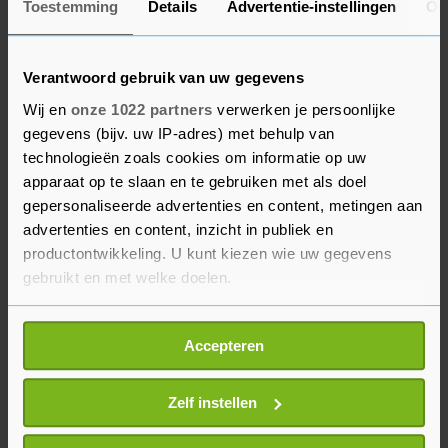
Toestemming
Details
Advertentie-instellingen
Ov
seizoenkaart en Premium Seats houden we
rekening dat er komend seizoen wedstrijden
zonder publiek gespeeld kunnen gaan worden.
Verantwoord gebruik van uw gegevens
Hiervoor willen we een tegemoetkoming
Wij en
onze 1022 partners
verwerken je persoonlijke
aanbieden", aldus FC Twente.
gegevens (bijv. uw IP-adres) met behulp van
technologieën zoals cookies om informatie op uw
De club uit Enschede biedt de fans de volgende
apparaat op te slaan en te gebruiken met als doel
mogelijkheden: geen tegemoetkoming bij gemiste
gepersonaliseerde advertenties en content, metingen aan
advertenties en content, inzicht in publiek en
duels, tegemoetkoming door middel van een in
productontwikkeling. U kunt kiezen wie uw gegevens
het stadion te besteden consumptiebon (tot 100
gebruikt en met welke doelen.
euro), tegemoetkoming door middel van een
korting op de seizoenkaart voor het seizoen
Als u het toestaat, willen we ook graag:
2021-2022.
Accepteren
Informatie verzamelen over uw geografische
locatie, die tot een paar meter nauwkeurig kan zijn
Uw apparaat identificeren door het actief te
Zelf instellen
scannen op specifieke eigenschappen (fingerprinting)