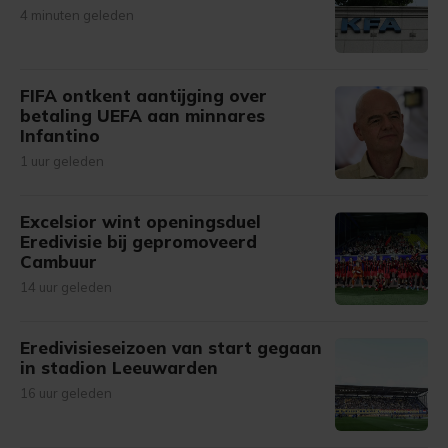
4 minuten geleden
FIFA ontkent aantijging over
betaling UEFA aan minnares
Infantino
1 uur geleden
Excelsior wint openingsduel
Eredivisie bij gepromoveerd
Cambuur
14 uur geleden
Eredivisieseizoen van start gegaan
in stadion Leeuwarden
16 uur geleden