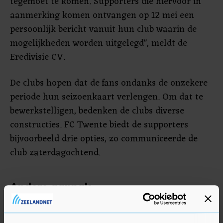
tegemoet te komen. Supporters die hiervoor in
aanmerking komen ontvangen op 12 mei een
persoonlijk bericht vanuit hun club waarin de
mogelijkheden worden uitgelegd", meldt de
Eredivisie CV.
De clubs hopen dat de fans ondanks de onzekere
periode hun seizoenkaart verlengen. Om dat te
bewerkstelligen, bedenken de clubs diverse
constructies. FC Twente biedt de supporters
bijvoorbeeld drie opties, zo communiceerde de
club zaterdagochtend.
Andere aanpak
"De verlenging vraagt dit jaar een andere aanpak
dan we gewend zijn. Bij het aanbieden van de