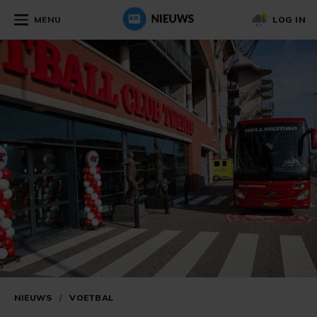
MENU
LOG IN
NIEUWS
/
VOETBAL