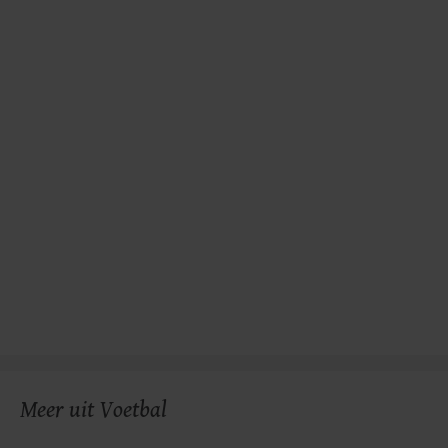
gemaakte keuze altijd wijzigen of intrekken.
Meer uit Voetbal