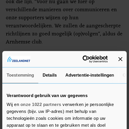
ook die lijn. "Voor nu gaan we hier op
verschillende manieren over communiceren en
onze supporters wijzen op hun
verantwoordelijken. We zullen de aangescherpte
richtlijnen zo goed mogelijk (op)volgen", aldus de
Arnhemse club.
Aanscherping
PSV scherpte de beveiliging in het Philips-stadion
Toestemming
Details
Advertentie-instellingen
Ov
enkele weken geleden al aan, nadat tijdens de
Europa League-wedstrijd tegen Sevilla een fan op
het veld de keeper van de Spanjaarden had
Verantwoord gebruik van uw gegevens
aangevallen. "Na die wedstrijd hebben wij zaken
Wij en
onze 1022 partners
verwerken je persoonlijke
qua beveiliging en stewards al anders ingeregeld
gegevens (bijv. uw IP-adres) met behulp van
technologieën zoals cookies om informatie op uw
en aangepast", zegt een woordvoerster van PSV.
apparaat op te slaan en te gebruiken met als doel
"Die lijn houden wij nu aan."