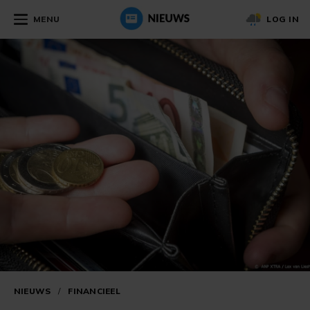
MENU
LOG IN
NIEUWS
/
FINANCIEEL