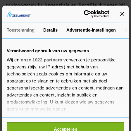
maisoogsten in Argentinië en Brazilië droegen bij
aan de prijsdaling in juli.
De voedselindex van de VN is gebaseerd op de
Toestemming
Details
Advertentie-instellingen
Ov
exportprijzen voor grondstoffen als graan op de
wereldmarkt en houdt geen rekening met de
Verantwoord gebruik van uw gegevens
prijzen die consumenten in de winkels moeten
betalen voor hun voedingsproducten. Zo
Wij en
onze 1022 partners
verwerken je persoonlijke
gegevens (bijv. uw IP-adres) met behulp van
verhoogde de grote Zwitserse voedingsproducent
technologieën zoals cookies om informatie op uw
Nestlé zijn prijzen in het tweede kwartaal
apparaat op te slaan en te gebruiken met als doel
vanwege hogere kosten voor energie en
gepersonaliseerde advertenties en content, metingen aan
transport.
advertenties en content, inzicht in publiek en
productontwikkeling. U kunt kiezen wie uw gegevens
Dus hoewel de daling van de marktprijzen een
gebruikt en met welke doelen.
bemoedigend teken is voor consumenten worden
Als u het toestaat, willen we ook graag:
ze nog altijd geconfronteerd met hogere prijzen
Accepteren