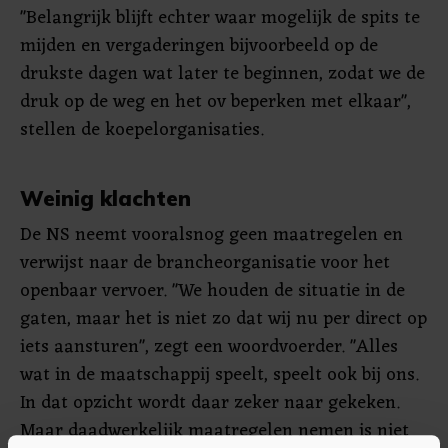
"Belangrijk blijft echter waar mogelijk de spits te
mijden en vergaderingen bijvoorbeeld op de
drukste dagen wat later te beginnen, zodat we de
druk op de weg en het ov beperken met elkaar",
stellen de koepelorganisaties.
Weinig klachten
De NS neemt vooralsnog geen maatregelen en
verwijst naar de brancheorganisatie voor het
openbaar vervoer. "We houden de situatie in de
gaten, maar het is niet zo dat wij nu per direct op
iets aansturen", zegt een woordvoerder. "Alles
wat in de maatschappij speelt, speelt ook bij ons.
In dat opzicht wordt daar zeker naar gekeken.
Maar daadwerkelijk maatregelen nemen is niet