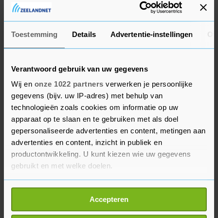
aan ons. Wij volgen wat er sectorbreed en vanuit
de overheid wordt afgesproken."
Toestemming
Details
Advertentie-instellingen
Ov
Reizigersorganisatie Rover laat weten weinig
vragen of klachten te krijgen over de afwezigheid
van coronamaatregelen in het openbaar vervoer.
Verantwoord gebruik van uw gegevens
"Reizigers maken zich momenteel vooral druk
Wij en
onze 1022 partners
verwerken je persoonlijke
over de korte treinen, de uitval van treinen en
gegevens (bijv. uw IP-adres) met behulp van
technologieën zoals cookies om informatie op uw
bussen en de drukte die dat oplevert", aldus
apparaat op te slaan en te gebruiken met als doel
Rover in een reactie.
gepersonaliseerde advertenties en content, metingen aan
advertenties en content, inzicht in publiek en
De organisatie ziet nu nog geen aanleiding om
productontwikkeling. U kunt kiezen wie uw gegevens
op te roepen tot voorzorgsmaatregelen.
gebruikt en met welke doelen.
"Specifieke coronamaatregelen voor het ov liggen
niet voor de hand als daar geen medische reden
Als u het toestaat, willen we ook graag:
Accepteren
toe is." Volgens Rover zijn er geen aanwijzingen
Informatie verzamelen over uw geografische
locatie, die tot een paar meter nauwkeurig kan zijn