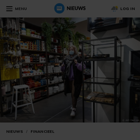
MENU
LOG IN
NIEUWS
/
FINANCIEEL