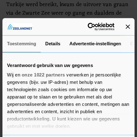
Turkije werd bereikt, kwam de uitvoer van graan
via de Zwarte Zee weer op gang en daalden de
prijzen.
De daling van de voedselprijsindex betekent niet
Toestemming
Details
Advertentie-instellingen
Ov
dat voedingsproducten in de supermarkt ook
goedkoper worden. De graadmeter volgt namelijk
de verschuivingen in de grondstofkosten en het
Verantwoord gebruik van uw gegevens
duurt even voordat veranderingen doorwerken in
Wij en
onze 1022 partners
verwerken je persoonlijke
de detailhandelsprijzen. De prijzen in de
gegevens (bijv. uw IP-adres) met behulp van
supermarkt worden daarbij opgedreven door
technologieën zoals cookies om informatie op uw
stijgende energie- en arbeidskosten. De
apparaat op te slaan en te gebruiken met als doel
zogeheten voedselinflatie loopt dan ook hoog op
gepersonaliseerde advertenties en content, metingen aan
advertenties en content, inzicht in publiek en
in landen van het Verenigd Koninkrijk tot
productontwikkeling. U kunt kiezen wie uw gegevens
Pakistan en Brazilië.
gebruikt en met welke doelen.