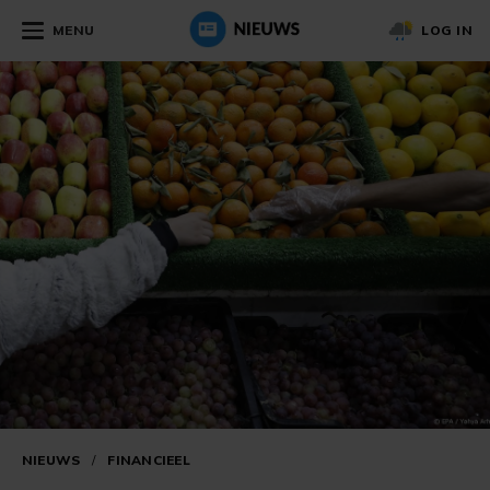
MENU
LOG IN
NIEUWS
/
FINANCIEEL