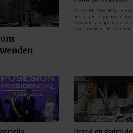
MOSKOU (ANP/DPA) - Ruslan
naar eigen zeggen een fabri
Oekraïense wapenproducent
Point aangevallen. Er zou een
 om
getroffen zijn waar onderdel
koppen voor de kruisraket F
 wenden
gemaakt worden. Ook werd b
een olieopslag getroffen die
Rusland werd gebruikt om b
te leveren aan de Oekraïens
krijgsmacht.
Espriella
Brand en doden do