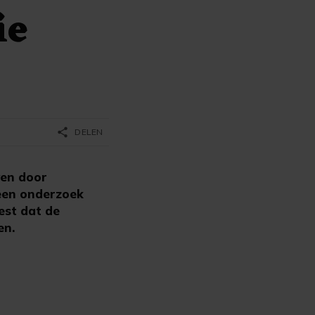
ie
share
DELEN
ven door
 een onderzoek
est dat de
en.