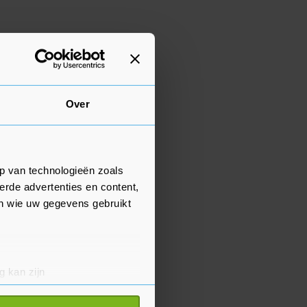
Over
p van technologieën zoals
erde advertenties en content,
en wie uw gegevens gebruikt
g kan zijn
erprinting)