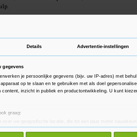
ulp.
oritmes was GPT-3.5 volgens de
 bevooroordeeld. Maar de andere
Details
Advertentie-instellingen
zijn 'open source', waardoor
ten in twijfel kunnen worden
w gegevens
.5 een gesloten model is.
erwerken je persoonlijke gegevens (bijv. uw IP-adres) met behul
apparaat op te slaan en te gebruiken met als doel gepersonalise
n UNESCO Audrey Azoulay
 content, inzicht in publiek en productontwikkeling. U kunt kiez
ect van de bevooroordeelde
e AI-applicaties kunnen op
 ook graag:
d van miljoenen mensen vormen,
 over uw geografische locatie, die tot een paar meter nauwkeuri
dervooroordeel in hun resultaten
eren door het actief te scannen op specifieke eigenschappen (fing
 de echte wereld aanzienlijk