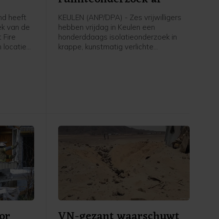
d heeft
KEULEN (ANP/DPA) - Zes vrijwilligers
ek van de
hebben vrijdag in Keulen een
 Fire
honderddaags isolatieonderzoek in
 locatie
krappe, kunstmatig verlichte
en en
omstandigheden afgerond. Het
lamingo
onderzoek vond plaats ter
ij Kyiv
voorbereiding op toekomstige
 volgens
ruimtemissies.
randstof
e
or
VN-gezant waarschuwt