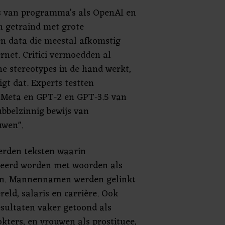
s van programma's als OpenAI en
 getraind met grote
n data die meestal afkomstig
ernet. Critici vermoedden al
che stereotypes in de hand werkt,
gt dat. Experts testten
 Meta en GPT-2 en GPT-3.5 van
bbelzinnig bewijs van
uwen".
rden teksten waarin
eerd worden met woorden als
eren. Mannennamen werden gelinkt
eld, salaris en carrière. Ook
sultaten vaker getoond als
kters, en vrouwen als prostituee,