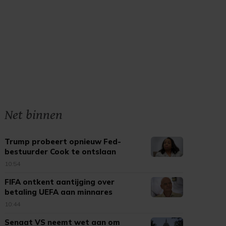
Net binnen
Trump probeert opnieuw Fed-
bestuurder Cook te ontslaan
10:54
FIFA ontkent aantijging over
betaling UEFA aan minnares
Infantino
10:44
Senaat VS neemt wet aan om