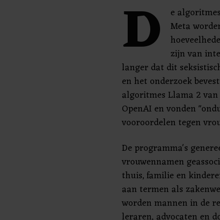
D
e algoritme
Meta worden
hoeveelhede
zijn van int
langer dat dit seksistis
en het onderzoek bevesti
algoritmes Llama 2 van
OpenAI en vonden "ondu
vooroordelen tegen vro
De programma's generee
vrouwennamen geassoci
thuis, familie en kind
aan termen als zakenwer
worden mannen in de re
leraren, advocaten en do