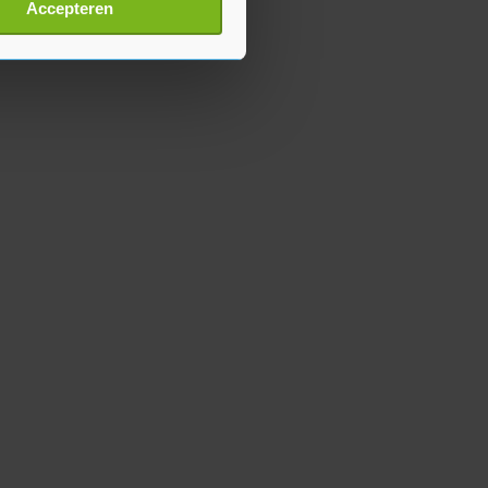
t
detailgedeelte
in. U kunt uw
Accepteren
p onze cookiepagina kun je