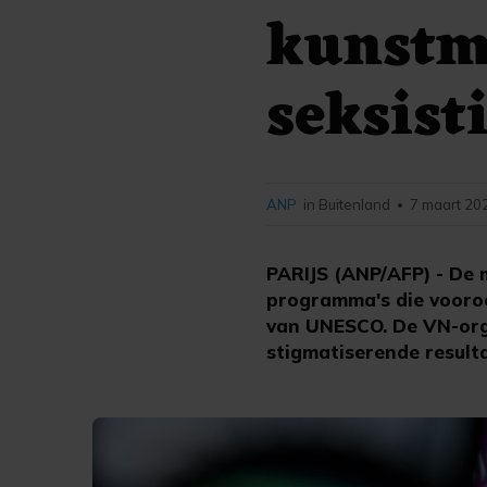
kunstma
seksist
ANP
in Buitenland
7 maart 20
•
PARIJS (ANP/AFP) - De
programma's die vooroo
van UNESCO. De VN-orga
stigmatiserende resulta