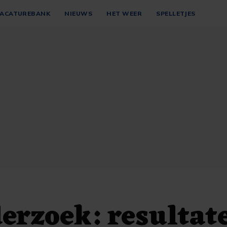
ACATUREBANK
NIEUWS
HET WEER
SPELLETJES
erzoek: resultat