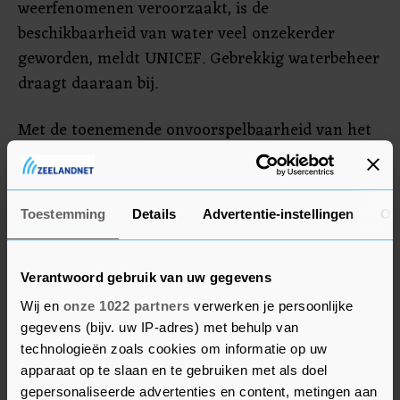
weerfenomenen veroorzaakt, is de
beschikbaarheid van water veel onzekerder
geworden, meldt UNICEF. Gebrekkig waterbeheer
draagt daaraan bij.
Met de toenemende onvoorspelbaarheid van het
klimaat zal de waterschaarste voor kinderen in
Zuid-Azië waarschijnlijk nog verergeren,
verwacht de organisatie. Na Zuid-Azië volgen
Toestemming
Details
Advertentie-instellingen
Ov
oostelijk en zuidelijk Afrika, waar 130 miljoen
kinderen blootgesteld zijn aan ernstige
waterschaarste. Waterschaarste beïnvloedt het
Verantwoord gebruik van uw gegevens
welzijn en de groei van kinderen en veroorzaakt
Wij en
onze 1022 partners
verwerken je persoonlijke
ondervoeding en diarree, aldus UNICEF.
gegevens (bijv. uw IP-adres) met behulp van
technologieën zoals cookies om informatie op uw
apparaat op te slaan en te gebruiken met als doel
gepersonaliseerde advertenties en content, metingen aan