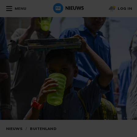
MENU
LOG IN
NIEUWS
/
BUITENLAND