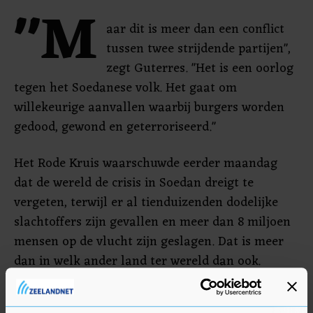
"M
aar dit is meer dan een conflict
tussen twee strijdende partijen",
zegt Guterres. "Het is een oorlog
tegen het Soedanese volk. Het gaat om
willekeurige aanvallen waarbij burgers worden
gedood, gewond en geterroriseerd."
Het Rode Kruis waarschuwde eerder maandag
dat de wereld de crisis in Soedan dreigt te
vergeten, terwijl er al tienduizenden dodelijke
slachtoffers zijn gevallen en meer dan 8 miljoen
mensen op de vlucht zijn geslagen. Dat is meer
dan in welk ander land ter wereld dan ook.