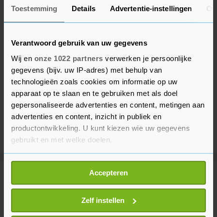
Toestemming
Details
Advertentie-instellingen
Ov
Verantwoord gebruik van uw gegevens
Wij en
onze 1022 partners
verwerken je persoonlijke
gegevens (bijv. uw IP-adres) met behulp van
technologieën zoals cookies om informatie op uw
apparaat op te slaan en te gebruiken met als doel
gepersonaliseerde advertenties en content, metingen aan
advertenties en content, inzicht in publiek en
productontwikkeling. U kunt kiezen wie uw gegevens
gebruikt en met welke doelen.
Als u het toestaat, willen we ook graag:
Accepteren
Informatie verzamelen over uw geografische
Meer uit Buitenland
locatie, die tot een paar meter nauwkeurig kan zijn
Uw apparaat identificeren door het actief te
Zelf instellen
scannen op specifieke eigenschappen (fingerprinting)
Duitse OM: voldoende bewijs dat