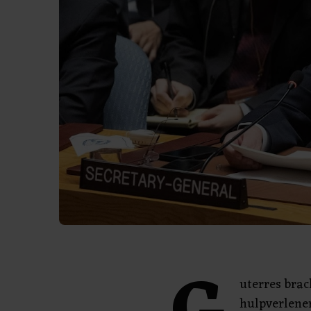
uterres bra
hulpverlener