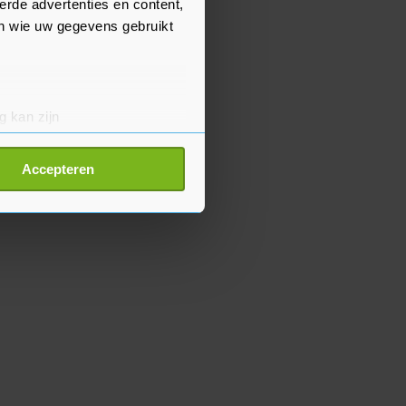
erde advertenties en content,
en wie uw gegevens gebruikt
g kan zijn
erprinting)
t
detailgedeelte
in. U kunt uw
Accepteren
p onze cookiepagina kun je