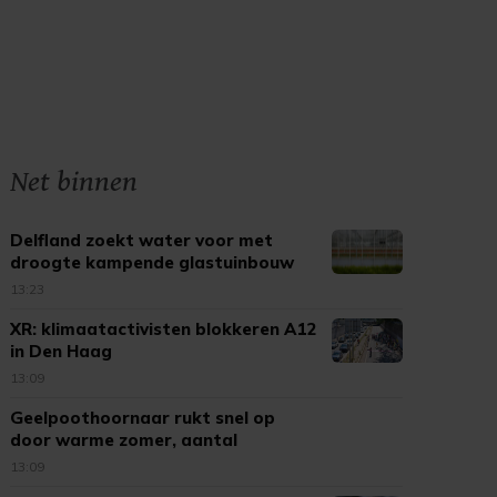
Net binnen
Delfland zoekt water voor met
droogte kampende glastuinbouw
13:23
XR: klimaatactivisten blokkeren A12
in Den Haag
13:09
Geelpoothoornaar rukt snel op
door warme zomer, aantal
meldingen neemt toe
13:09