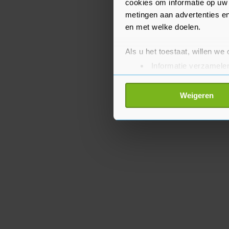
cookies om informatie op uw 
metingen aan advertenties en
en met welke doelen.
Als u het toestaat, willen we
Informatie verzamelen
Uw apparaat identific
Lees meer over hoe uw perso
Weigeren
toestemming op elk moment wi
Met cookies werkt onze websi
ons cookiebeleid bekijken en 