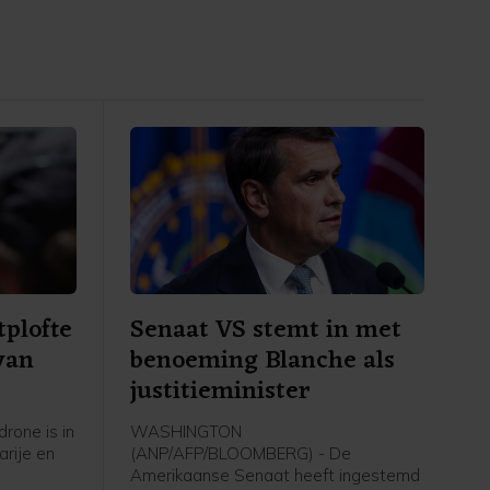
tplofte
Senaat VS stemt in met
van
benoeming Blanche als
justitieminister
rone is in
WASHINGTON
arije en
(ANP/AFP/BLOOMBERG) - De
Amerikaanse Senaat heeft ingestemd