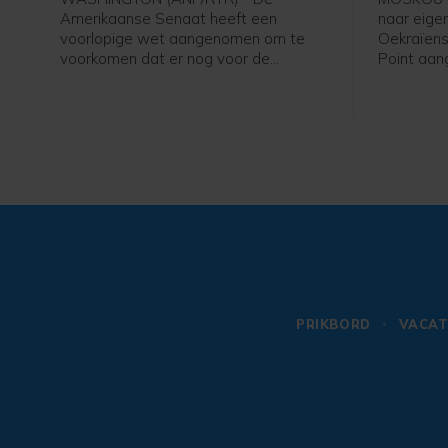
Amerikaanse Senaat heeft een
naar eige
voorlopige wet aangenomen om te
Oekraïens
voorkomen dat er nog voor de
Point aang
verkiezingen in november een
getroffen
zogenoemde shutdown komt. Er
koppen vo
moeten nu afspraken gemaakt
gemaakt w
worden met het Huis van
een olieo
Afgevaardigden, dat eerder met een
Rusland w
eigen plan kwam. Als dat niet lukt,
te levere
worden vanaf 30 september veel
krijgsmach
overheidsdiensten stilgelegd omdat er
geen geld meer beschikbaar is.
PRIKBORD
VACAT