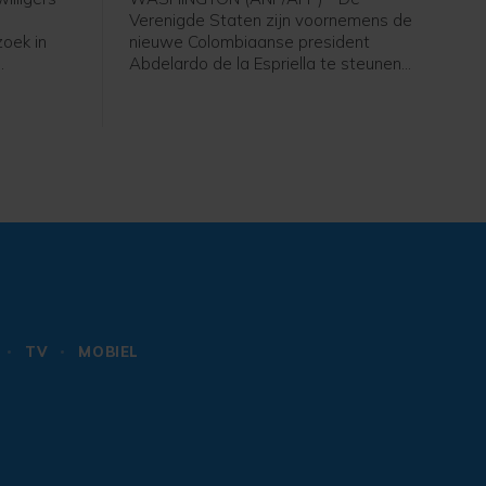
Verenigde Staten zijn voornemens de
oek in
nieuwe Colombiaanse president
Abdelardo de la Espriella te steunen
Het
met 1 miljard dollar (865 miljoen euro).
Het geld is bedoeld voor
ge
veiligheidsmaatregelen, aldus het
ministerie van Buitenlandse Zaken in
een verklaring.
TV
MOBIEL