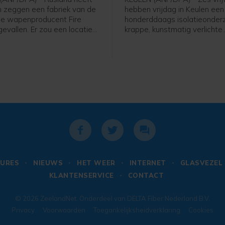
n zeggen een fabriek van de
hebben vrijdag in Keulen een
e wapenproducent Fire
honderddaags isolatieonderz
evallen. Er zou een locatie
krappe, kunstmatig verlichte
 zijn waar onderdelen en
omstandigheden afgerond. 
or de kruisraket Flamingo
onderzoek vond plaats ter
orden. Ook werd bij Kyiv
voorbereiding op toekomsti
pslag getroffen die volgens
ruimtemissies.
erd gebruikt om brandstof
n aan de Oekraïense
t.
URES
NIEUWS
HET WEER
INTERNET
GLASVEZEL
KLANTENSERVICE
CONTACT
© 2026
ZeelandNet
. Onderdeel van
DELTA Fiber Nederland B.V.
Privacy
Voorwaarden
Toegankelijksheidverklaring
Cookies