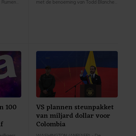
nt Rumen
met de benoeming van Todd Blanche
ok de
als minister van Justitie. Democraten
 vervoert
verzetten zich tegen de benoeming,
Volgens
omdat Blanche volgens hen door
nd binnen
president Donald Trump ingezet zou
worden om achter politieke
tegenstanders aan te gaan.
en 100
VS plannen steunpakket
r
van miljard dollar voor
f
Colombia
illigers
WASHINGTON (ANP/AFP) - De