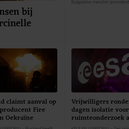
Bulgaarse minister-preside
nsen bij
Radev. In dat gebied loopt o
Trans-Balkanpijplijn, die gas
cinelle
tussen Turkije en Oekraïne. 
Radev kwam de drone zijn la
vanuit Roemenië.
d claimt aanval op
Vrijwilligers rond
producent Fire
dagen isolatie voo
in Oekraïne
ruimteonderzoek a
ANP/DPA) - Rusland heeft
KEULEN (ANP/DPA) - Zes vrijw