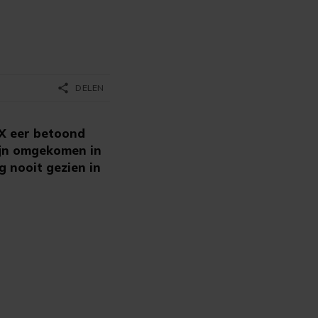
share
DELEN
X eer betoond
ijn omgekomen in
g nooit gezien in