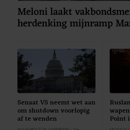
Meloni laakt vakbondsme
herdenking mijnramp Mar
Senaat VS neemt wet aan
Ruslan
om shutdown voorlopig
wapen
af te wenden
Point 
WASHINGTON (ANP/RTR) - De
MOSKOU (