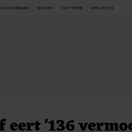
ACATUREBANK
NIEUWS
HET WEER
SPELLETJES
 eert '136 vermo