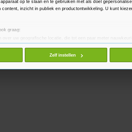
apparaat op te slaan en te gebruiken met als doel gepersonalise
 content, inzicht in publiek en productontwikkeling. U kunt kiez
 ook graag:
 over uw geografische locatie, die tot een paar meter nauwkeuri
eren door het actief te scannen op specifieke eigenschappen (fing
onlijke gegevens worden verwerkt en stel uw voorkeuren in he
Zelf instellen
jzigen of intrekken in de Cookieverklaring.
te beter en wordt jouw bezoek makkelijker en persoonlijker. O
je gemaakte keuze altijd wijzigen of intrekken.