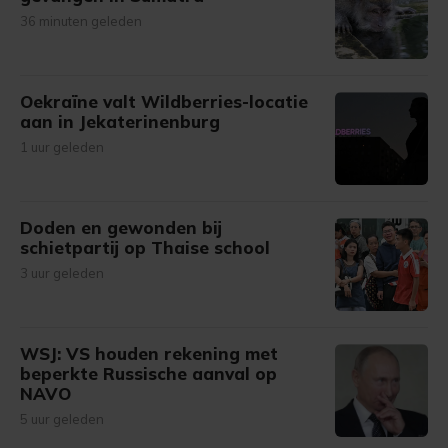
36 minuten geleden
Oekraïne valt Wildberries-locatie
aan in Jekaterinenburg
1 uur geleden
Doden en gewonden bij
schietpartij op Thaise school
3 uur geleden
WSJ: VS houden rekening met
beperkte Russische aanval op
NAVO
5 uur geleden