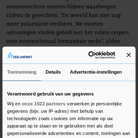
mensenrechten moeten blijven waarborgen
tijdens de gevechten. "De wereld kan niet nog
meer polarisatie verduren. We moeten
oplossingen vinden geleid met het volste respect
voor internationaal humanitair recht", aldus
Türk. De Hoge Commissaris maakt zich ook
zorgen over de toename in antisemitisch en
islamofoob taalgebruik, zowel in de regio als
Toestemming
Details
Advertentie-instellingen
Ov
wereldwijd, sinds de gevechten begonnen op
zaterdag toen Hamas Israël aanviel. "Door bittere
ervaring weten we dat wraakzucht niet het
Verantwoord gebruik van uw gegevens
antwoord is en dat het uiteindelijk burgers zijn
Wij en
onze 1022 partners
verwerken je persoonlijke
die daarvoor moeten boeten."
gegevens (bijv. uw IP-adres) met behulp van
technologieën zoals cookies om informatie op uw
apparaat op te slaan en te gebruiken met als doel
gepersonaliseerde advertenties en content, metingen aan