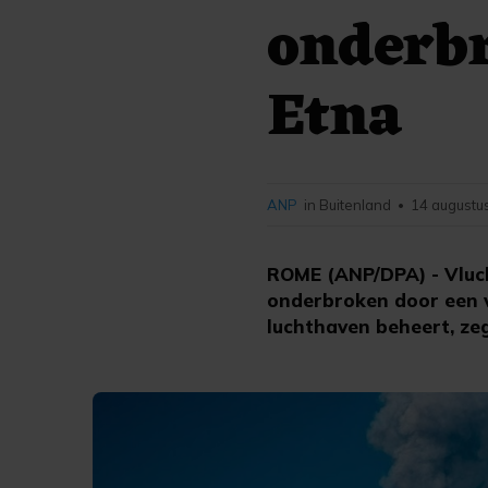
onderbr
Etna
ANP
in Buitenland
14 augustu
•
ROME (ANP/DPA) - Vluch
onderbroken door een v
luchthaven beheert, ze