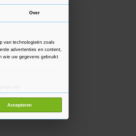
Over
p van technologieën zoals
erde advertenties en content,
en wie uw gegevens gebruikt
g kan zijn
erprinting)
t
detailgedeelte
in. U kunt uw
Accepteren
p onze cookiepagina kun je