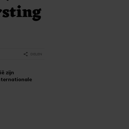
rsting
share
DELEN
ë zijn
nternationale