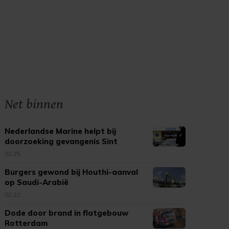
Net binnen
Nederlandse Marine helpt bij
doorzoeking gevangenis Sint
Maarten
02:25
Burgers gewond bij Houthi-aanval
op Saudi-Arabië
02:22
Dode door brand in flatgebouw
Rotterdam