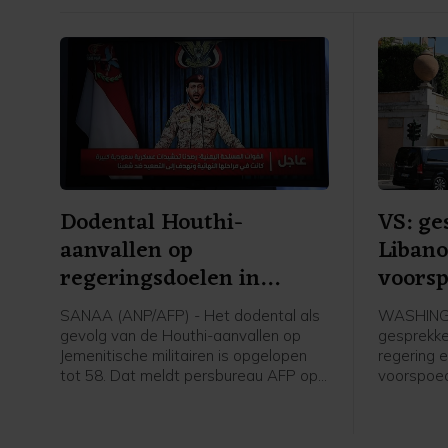
Dodental Houthi-
VS: ge
aanvallen op
Libano
regeringsdoelen in
voorsp
Jemen opgelopen
SANAA (ANP/AFP) - Het dodental als
WASHINGT
gevolg van de Houthi-aanvallen op
gesprekke
Jemenitische militairen is opgelopen
regering e
tot 58. Dat meldt persbureau AFP op
voorspoed
basis van een militaire bron. Eerder op
Jazeera o
de dag werd nog een dertigtal doden
woordvoe
gemeld.
ministeri