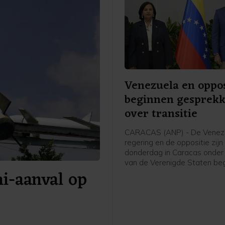
Venezuela en oppos
beginnen gesprek
over transitie
CARACAS (ANP) - De Venez
regering en de oppositie zijn
donderdag in Caracas onder 
van de Verenigde Staten b
i-aanval op
aan gesprekken die kunnen l
een politieke overgang en
verkiezingen. De onderhande
beginnen zeven maanden na
gevangenneming van presid
Nicolás Maduro door het Am