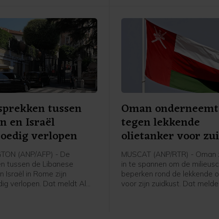
leger.
sprekken tussen
Oman onderneemt 
n en Israël
tegen lekkende
oedig verlopen
olietanker voor zu
ON (ANP/AFP) - De
MUSCAT (ANP/RTR) - Oman z
n tussen de Libanese
in te spannen om de milieus
n Israël in Rome zijn
beperken rond de lekkende o
ig verlopen. Dat meldt Al
voor zijn zuidkust. Dat meld
p gezag van een
staatsmedia op gezag van 
rder van het Amerikaanse
ministerie van Transport.
e van Buitenlandse Zaken. De