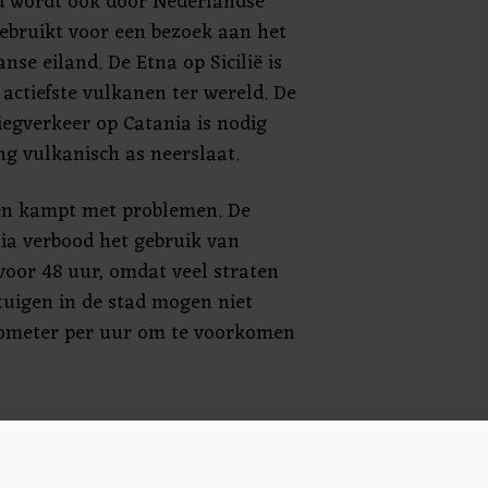
ld wordt ook door Nederlandse
gebruikt voor een bezoek aan het
anse eiland. De Etna op Sicilië is
 actiefste vulkanen ter wereld. De
iegverkeer op Catania is nodig
ng vulkanisch as neerslaat.
ven kampt met problemen. De
ia verbood het gebruik van
voor 48 uur, omdat veel straten
tuigen in de stad mogen niet
ilometer per uur om te voorkomen
liegveld van Catania, het grootste