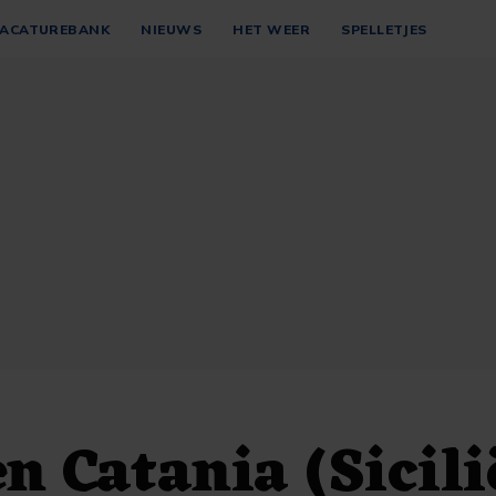
ACATUREBANK
NIEUWS
HET WEER
SPELLETJES
n Catania (Sicili