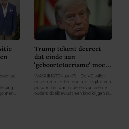
itie
Trump tekent decreet
ken
dat einde aan
'geboortetoerisme' moet
maken
olaanse
WASHINGTON (ANP) - De VS willen
een streep zetten door de uitgifte van
leiding
paspoorten aan kinderen van wie de
egonnen
ouders doelbewust een kind krijgen in
eiden tot
de Verenigde Staten en daarbij de
staat misleiden. Daartoe heeft
lingen
president Donald Trump een
 de
presidentieel decreet uitgevaardigd.
ent
Op die manier wil Trump wat hij ziet
erikaanse
als "geboortetoerisme" tegengaan.