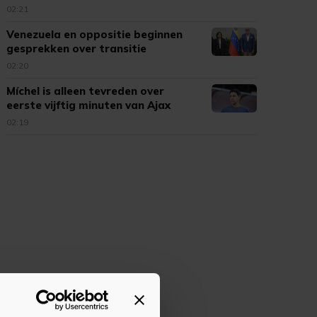
02:21
Venezuela en oppositie beginnen
gesprekken over transitie
02:20
Míchel is alleen tevreden over
eerste vijftig minuten van Ajax
02:19