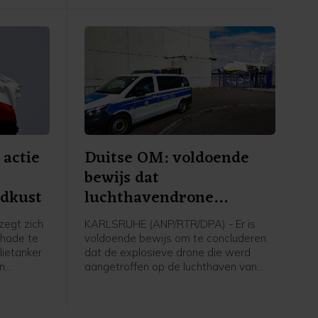
actie
Duitse OM: voldoende
bewijs dat
idkust
luchthavendrone
aanslagpoging was
egt zich
KARLSRUHE (ANP/RTR/DPA) - Er is
chade te
voldoende bewijs om te concluderen
lietanker
dat de explosieve drone die werd
en
aangetroffen op de luchthaven van
het
Leipzig een aanslagpoging was. Dat
zegt de Duitse federaal aanklager, die
het onderzoek naar het voorval