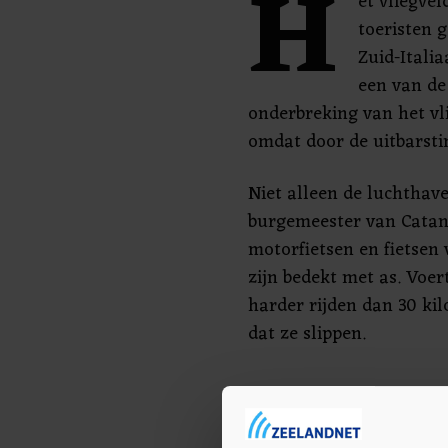
H
et vliegve
toeristen 
Zuid-Italia
een van de
onderbreking van het vl
omdat door de uitbarsti
Niet alleen de luchtha
burgemeester van Catan
motorfietsen en fietsen 
zijn bedekt met as. Voer
harder rijden dan 30 k
dat ze slippen.
Brand
Het stilleggen van het v