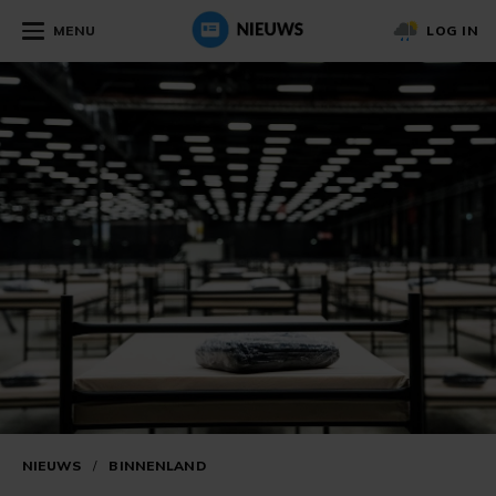
MENU
LOG IN
NIEUWS
/
BINNENLAND