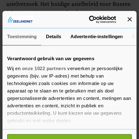
asielverzoek. Het huidige asielbeleid voor Russen
is begin vorig jaar voor het laatst aangepast.
Sindsdien is de repressie van politiek activisten
en lhbti'ers flink toegenomen, stelt de
Toestemming
Details
Advertentie-instellingen
Ov
organisatie.
Verantwoord gebruik van uw gegevens
Wij en
onze 1022 partners
verwerken je persoonlijke
gegevens (bijv. uw IP-adres) met behulp van
technologieën zoals cookies om informatie op uw
apparaat op te slaan en te gebruiken met als doel
gepersonaliseerde advertenties en content, metingen aan
advertenties en content, inzicht in publiek en
productontwikkeling. U kunt kiezen wie uw gegevens
gebruikt en met welke doelen.
Als u het toestaat, willen we ook graag: