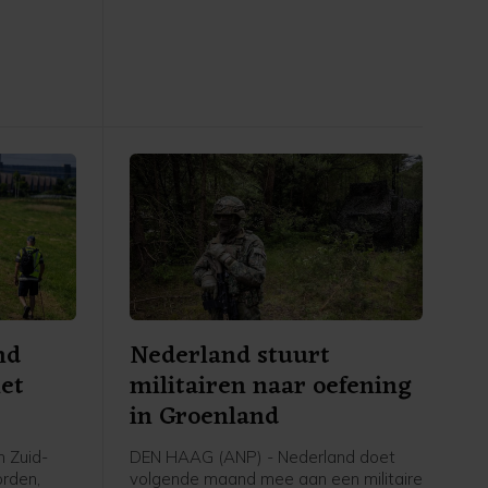
 om onder
vanwege de rookontwikkeling dicht in
nd op te
beide richtingen. Op de wegen rond de
an de
brand staat het verkeer behoorlijk
den
vast, ziet een ANP-verslaggever.
t van het
nd
Nederland stuurt
met
militairen naar oefening
in Groenland
n Zuid-
DEN HAAG (ANP) - Nederland doet
orden,
volgende maand mee aan een militaire