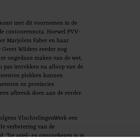
 komt met dit voornemen in de
e contourennota. Hoewel PVV-
ter Marjolein Faber en haar
er Geert Wilders eerder nog
ler ongedaan maken van de wet,
u pas intrekken na afloop van de
emeenten plekken kunnen
eenten en provincies
geen afbreuk doen aan de eerder
volgens VluchtelingenWerk een
le verbetering van de
. "De asiel- en opvangketen is in