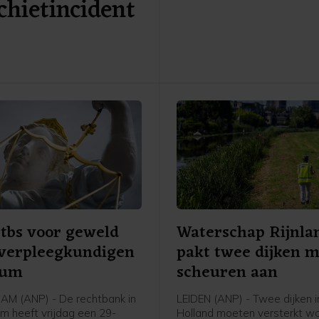
hietincident
brandweer zet een drone in
andere hotspots van de bra
sporen. De vele eenheden v
brandweer die blussen wor
bijgestaan door een blusboo
Havenbedrijf.
 tbs voor geweld
Waterschap Rijnla
 verpleegkundigen
pakt twee dijken 
rum
scheuren aan
M (ANP) - De rechtbank in
LEIDEN (ANP) - Twee dijken i
 heeft vrijdag een 29-
Holland moeten versterkt w