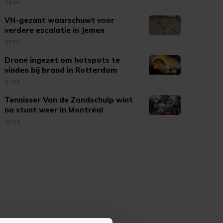
04:04
VN-gezant waarschuwt voor
verdere escalatie in Jemen
03:57
Drone ingezet om hotspots te
vinden bij brand in Rotterdam
01:01
Tennisser Van de Zandschulp wint
na stunt weer in Montréal
00:58