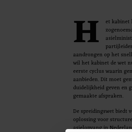
H
et kabinet
zogenoemd
asielminis
partijleid
aandrongen op het snel
wil het kabinet de wet n
eerste cyclus waarin g
aanbieden. Dit moet gem
duidelijkheid geven en 
gemaakte afspraken.
De spreidingswet biedt 
oplossing voor structure
asielopvang in Nederland