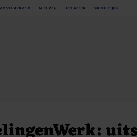
ACATUREBANK
NIEUWS
HET WEER
SPELLETJES
lingenWerk: uits