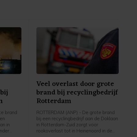
Veel overlast door grote
bij
brand bij recyclingbedrijf
m
Rotterdam
te brand
ROTTERDAM (ANP) - De grote brand
een
bij een recyclingbedrijf aan de Doklaan
an in
in Rotterdam-Zuid zorgt voor
onder
rookoverlast tot in Heinenoord in de
sregio. De
Hoeksche Waard. De Maastunnel is