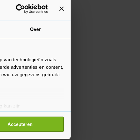
Over
p van technologieën zoals
erde advertenties en content,
en wie uw gegevens gebruikt
g kan zijn
erprinting)
t
detailgedeelte
in. U kunt uw
Accepteren