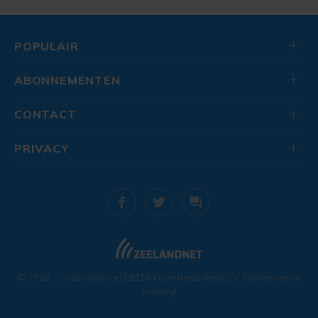
POPULAIR
ABONNEMENTEN
CONTACT
PRIVACY
© 2026
. Onderdeel van
DELTA Fiber Nederland B.V.
Geniet van je
zondag!