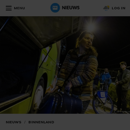
MENU
LOG IN
NIEUWS
/
BINNENLAND