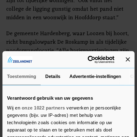
zijn tot tijdelijke woningen. "Ook vindt het
college de ligging gunstig omdat het pand niet
midden in een woonwijk in Hoofddorp staat."
De gemeente Hardenberg, waar Loozen bij hoort,
richt bungalowpark De Roskamp in als tijdelijke
noodopvanglocatie. "Alle basisvoorzieningen zijn
aanwezig. Er zijn meerdere ruimtes, zodat de
mensen voldoende privacy hebben. Er zijn ook
gezamenlijke ruimtes. Verder is er voldoende
Toestemming
Details
Advertentie-instellingen
Ov
ruimte rond het park", aldus de gemeente. Het
COA wil de locatie zo snel mogelijk gaan
Verantwoord gebruik van uw gegevens
gebruiken. De opvang voor maximaal honderd
Wij en
onze 1022 partners
verwerken je persoonlijke
vluchtelingen kan met nog eens zes maanden
gegevens (bijv. uw IP-adres) met behulp van
verlengd worden.
technologieën zoals cookies om informatie op uw
apparaat op te slaan en te gebruiken met als doel