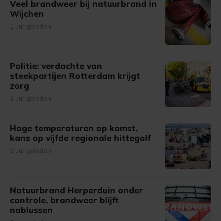
Veel brandweer bij natuurbrand in
Wijchen
1 uur geleden
Politie: verdachte van
steekpartijen Rotterdam krijgt
zorg
2 uur geleden
Hoge temperaturen op komst,
kans op vijfde regionale hittegolf
3 uur geleden
Natuurbrand Herperduin onder
controle, brandweer blijft
nablussen