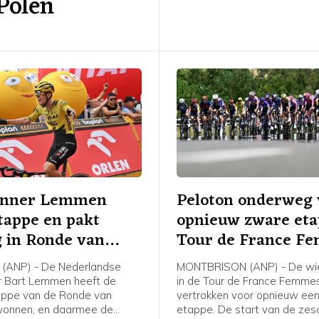
 Polen
afloop van de etappe tegen
enner Lemmen
Peloton onderweg 
tappe en pakt
opnieuw zware et
g in Ronde van
Tour de France F
(ANP) - De Nederlandse
MONTBRISON (ANP) - De wie
r Bart Lemmen heeft de
in de Tour de France Femmes
appe van de Ronde van
vertrokken voor opnieuw ee
wonnen, en daarmee de
etappe. De start van de ze