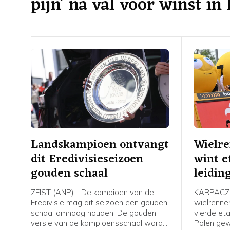
pijn' na val voor winst in
Landskampioen ontvangt
Wielr
dit Eredivisieseizoen
wint e
gouden schaal
leidin
Polen
ZEIST (ANP) - De kampioen van de
KARPACZ 
Eredivisie mag dit seizoen een gouden
wielrenne
schaal omhoog houden. De gouden
vierde et
versie van de kampioensschaal wordt
Polen ge