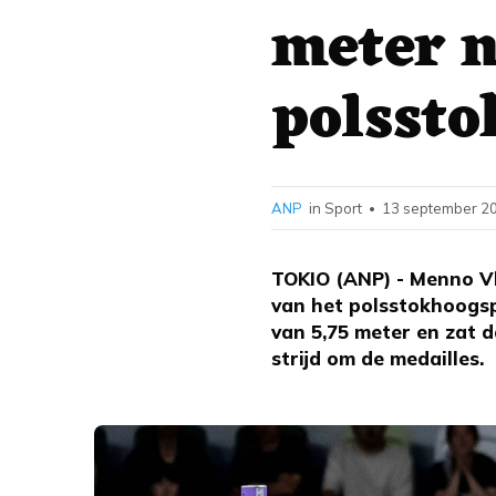
meter n
polsst
ANP
in Sport
13 september 20
•
TOKIO (ANP) - Menno Vlo
van het polsstokhoogs
van 5,75 meter en zat 
strijd om de medailles.