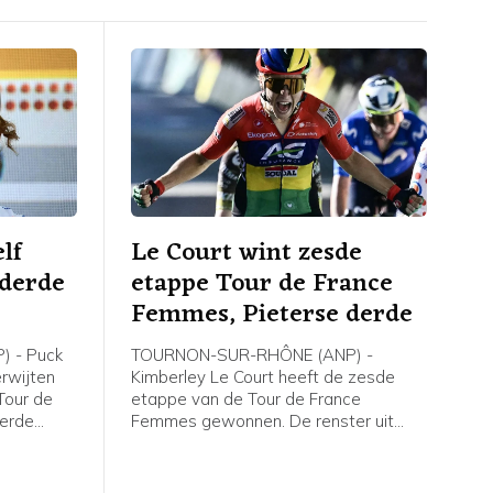
lf
Le Court wint zesde
 derde
etappe Tour de France
e
Femmes, Pieterse derde
 - Puck
TOURNON-SUR-RHÔNE (ANP) -
erwijten
Kimberley Le Court heeft de zesde
Tour de
etappe van de Tour de France
derde
Femmes gewonnen. De renster uit
rley Le
Mauritius van AG Insurance-Soudal
t zei de
was de beste in de heuvelachtige
agster na
etappe over 153,4 kilometer van