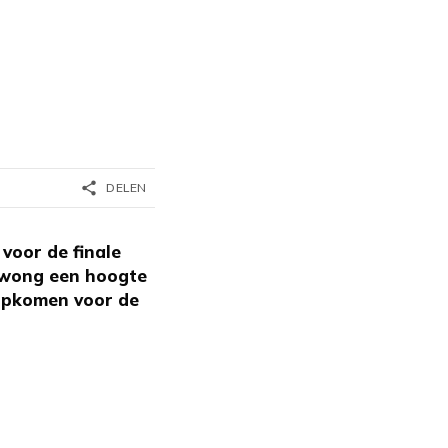
share
DELEN
voor de finale
dwong een hoogte
 opkomen voor de