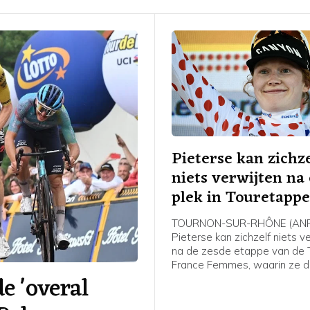
Pieterse kan zichze
niets verwijten na
plek in Touretapp
TOURNON-SUR-RHÔNE (ANP)
Pieterse kan zichzelf niets v
na de zesde etappe van de 
France Femmes, waarin ze 
 'overal
werd achter winnares Kimbe
Court en Cédrine Kerbaol. Da
Nederlandse bolletjestruidra