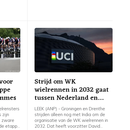
 de NOS.
Montbrison naar Tournon-sur-Rhône.
Cédrine Kerbaol uit Frankrijk werd
tweede, voor de Nederlandse
bolletjestruidraagster Puck Pieterse.
voor
Strijd om WK
appe
wielrennen in 2032 gaat
emmes
tussen Nederland en
India
lrensters
LEEK (ANP) - Groningen en Drenthe
 zijn
strijden alleen nog met India om de
n zware
organisatie van de WK wielrennen in
sde etappe
2032. Dat heeft voorzitter David