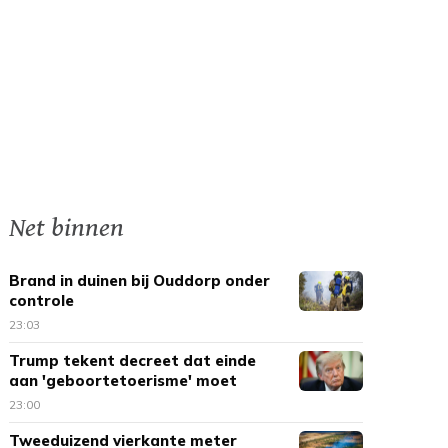
Net binnen
Brand in duinen bij Ouddorp onder
controle
23:03
Trump tekent decreet dat einde
aan 'geboortetoerisme' moet
maken
23:00
Tweeduizend vierkante meter