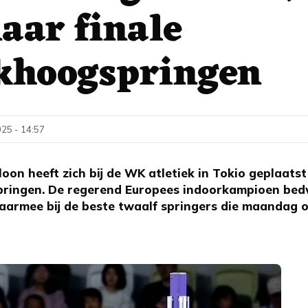
aar finale
okhoogspringen
25 - 14:57
on heeft zich bij de WK atletiek in Tokio geplaatst 
pringen. De regerend Europees indoorkampioen be
daarmee bij de beste twaalf springers die maandag