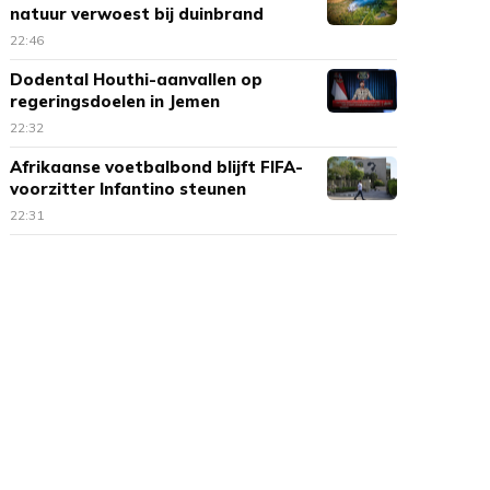
natuur verwoest bij duinbrand
Ouddorp
22:46
Dodental Houthi-aanvallen op
regeringsdoelen in Jemen
opgelopen
22:32
Afrikaanse voetbalbond blijft FIFA-
voorzitter Infantino steunen
22:31