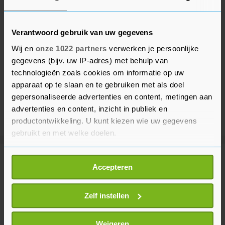
Verantwoord gebruik van uw gegevens
Wij en
onze 1022 partners
verwerken je persoonlijke
gegevens (bijv. uw IP-adres) met behulp van
technologieën zoals cookies om informatie op uw
apparaat op te slaan en te gebruiken met als doel
gepersonaliseerde advertenties en content, metingen aan
advertenties en content, inzicht in publiek en
productontwikkeling. U kunt kiezen wie uw gegevens
gebruikt en met welke doelen.
Als u het toestaat, willen we ook graag:
Meer uit Binnenland
Accepteren
Informatie verzamelen over uw geografische
locatie, die tot een paar meter nauwkeurig kan zijn
Uw apparaat identificeren door het actief te
Zelf instellen
Hoge temperaturen op komst,
kans op vijfde regionale hittegolf
scannen op specifieke eigenschappen (fingerprinting)
20 minuten geleden
Lees meer over hoe uw persoonlijke gegevens worden
Weigeren