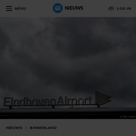
MENU
LOG IN
NIEUWS
/
BINNENLAND