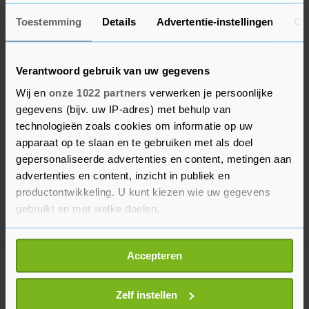
Toestemming
Details
Advertentie-instellingen
Ov
Verantwoord gebruik van uw gegevens
Wij en
onze 1022 partners
verwerken je persoonlijke
gegevens (bijv. uw IP-adres) met behulp van
technologieën zoals cookies om informatie op uw
apparaat op te slaan en te gebruiken met als doel
gepersonaliseerde advertenties en content, metingen aan
advertenties en content, inzicht in publiek en
productontwikkeling. U kunt kiezen wie uw gegevens
gebruikt en met welke doelen.
Als u het toestaat, willen we ook graag:
Accepteren
Informatie verzamelen over uw geografische
Meer uit Buitenland
locatie, die tot een paar meter nauwkeurig kan zijn
Uw apparaat identificeren door het actief te
Zelf instellen