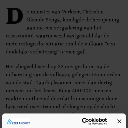
D
e minister van Verkeer, Chérubin
Okende Senga, kondigde de heropening
aan na een vergadering van het
crisiscomité, waarin werd vastgesteld dat de
meteorologische situatie rond de vulkaan "een
duidelijke verbetering" te zien gaf.
Het vliegveld werd op 22 mei gesloten na de
uitbarsting van de vulkaan, gelegen ten noorden
van de stad. Daarbij kwamen meer dan dertig
mensen om het leven. Bijna 400.000 mensen
raakten ontheemd doordat hun woningen door
lava werd overstroomd of sloegen op de vlucht
uit vrees voor een nieuwe uitbarsting.