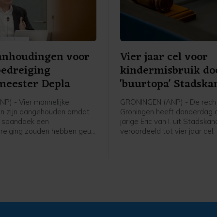
anhoudingen voor
Vier jaar cel voor
edreiging
kindermisbruik do
meester Depla
'buurtopa' Stadska
P) - Vier mannelijke
GRONINGEN (ANP) - De recht
n zijn aangehouden omdat
Groningen heeft donderdag 
n spandoek een
jarige Eric van I. uit Stadskan
eiging zouden hebben geuit
veroordeeld tot vier jaar cel
rgemeester van Breda, Paul
een jaar voorwaardelijk, voo
politie meldt hen op het
misbruik van drie meisjes tu
zijn gekomen door informatie
en 8 jaar. De rechter acht oo
elefoon van een supporter van
bewezen dat hij duizenden 
 te halen.
van kindermisbruik in zijn bez
gehad, waaronder beelden v
slachtoffers. Van I. noemde z
'buurtopa' en bood zich in de