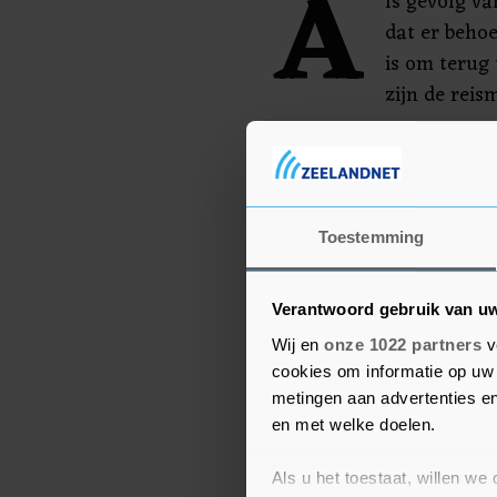
A
ls gevolg va
dat er beho
is om terug
zijn de reis
Studenten die naar Ned
zich voor vrijdagavond 2
aanmelden.
Toestemming
Verantwoord gebruik van u
Wij en
onze 1022 partners
v
cookies om informatie op uw 
metingen aan advertenties en
en met welke doelen.
Als u het toestaat, willen we