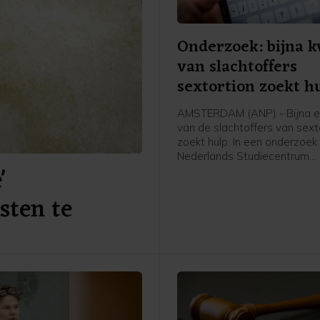
Onderzoek: bijna 
van slachtoffers
sextortion zoekt h
AMSTERDAM (ANP) - Bijna e
van de slachtoffers van sext
zoekt hulp. In een onderzoek
Nederlands Studiecentrum
'
Criminaliteit en Rechtshandh
(NSCR) staat dat meer dan d
sten te
van de slachtoffers (54 proce
of haar ervaringen deelt met
Toch gaf minder dan een kwa
slachtoffers, 22 procent, aan
daadwerkelijk hulp te hebbe