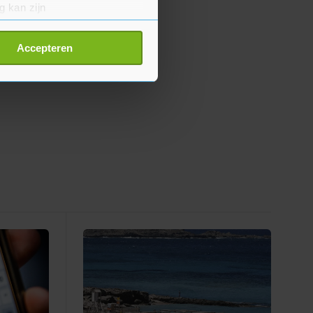
g kan zijn
erprinting)
t
detailgedeelte
in. U kunt uw
Accepteren
p onze cookiepagina kun je