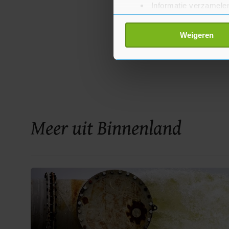
Informatie verzamelen
Uw apparaat identific
Lees meer over hoe uw perso
Weigeren
toestemming op elk moment wi
Met cookies werkt onze websi
ons cookiebeleid bekijken en 
Meer uit Binnenland