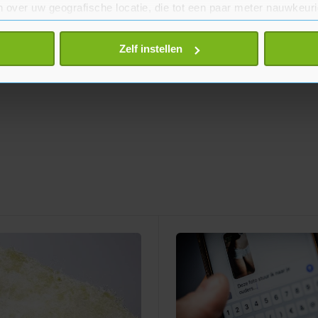
 over uw geografische locatie, die tot een paar meter nauwkeuri
eren door het actief te scannen op specifieke eigenschappen (fing
onlijke gegevens worden verwerkt en stel uw voorkeuren in he
Zelf instellen
jzigen of intrekken in de Cookieverklaring.
te beter en wordt jouw bezoek makkelijker en persoonlijker. O
je gemaakte keuze altijd wijzigen of intrekken.