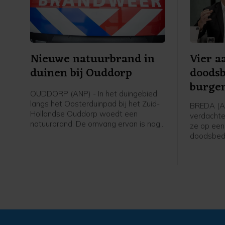
Nieuwe natuurbrand in
Vier a
duinen bij Ouddorp
doodsb
burge
OUDDORP (ANP) - In het duingebied
langs het Oosterduinpad bij het Zuid-
BREDA (AN
Hollandse Ouddorp woedt een
verdachte
natuurbrand. De omvang ervan is nog
ze op ee
niet duidelijk, meldt de veiligheidsregio.
doodsbedr
Wel is voor het incident Grip 1
aan de bu
uitgeroepen. Dat betekent dat door
Depla. De 
de urgente situatie er een
spoor te 
commandoteam naar de locatie gaat
uit een t
dat de inzet van de verschillende
NAC Breda
hulpdiensten op elkaar afstemt, zodat
de hulpverlening goed verloopt.