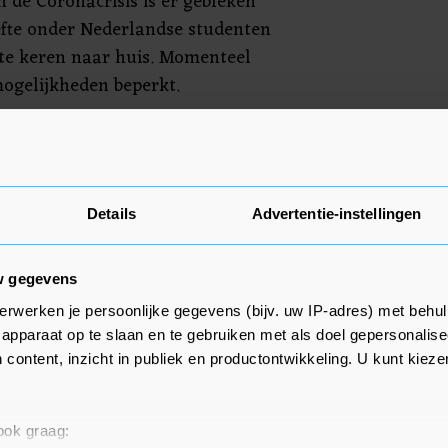
n de Coronacrisis is er gebleken
efte onder Nederlandse studenten
 te keren naar huis. Momenteel
mogelijkheden beperkt.
erland willen terugkeren, moeten
3.00 uur (Nederlandse tijd)
Details
Advertentie-instellingen
w gegevens
erwerken je persoonlijke gegevens (bijv. uw IP-adres) met behul
apparaat op te slaan en te gebruiken met als doel gepersonalise
 content, inzicht in publiek en productontwikkeling. U kunt kiez
 ook graag: