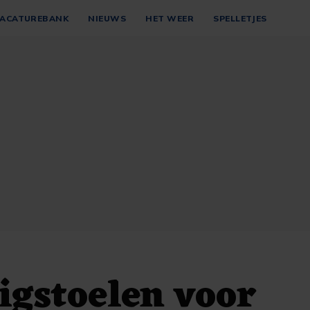
ACATUREBANK
NIEUWS
HET WEER
SPELLETJES
igstoelen voor