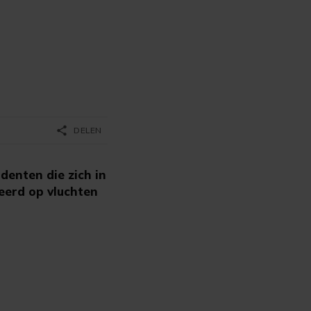
share
DELEN
enten die zich in
veerd op vluchten