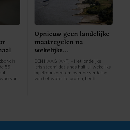
Opnieuw geen landelijke
or
maatregelen na
naal
wekelijks
'droogteoverleg'
bank in
DEN HAAG (ANP) - Het landelijke
de 55-
'crisisteam' dat sinds half juli wekelijks
aal
bij elkaar komt om over de verdeling
, waarvan
van het water te praten, heeft
r seksueel
opnieuw besloten om geen nationale
ssen de 4
of bovenregionale maatregelen te
k
nemen. Dat is volgens de betrokken
beelden
partijen niet nodig, omdat de regionale
it heeft
waterbeheerders de situatie met de
an enkele
droogte nog onder controle hebben.
ichzelf
Vorige week zag het Management
 wijk aan
Team Watertekorten (MTW) ook geen